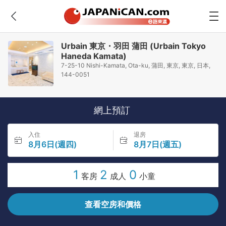
Urbain 東京・羽田 蒲田 (Urbain Tokyo
Haneda Kamata)
7-25-10 Nishi-Kamata, Ota-ku, 蒲田, 東京, 東京, 日本,
144-0051
網上預訂
入住
退房
8月6日(週四)
8月7日(週五)
1
2
0
客房
成人
小童
查看空房和價格