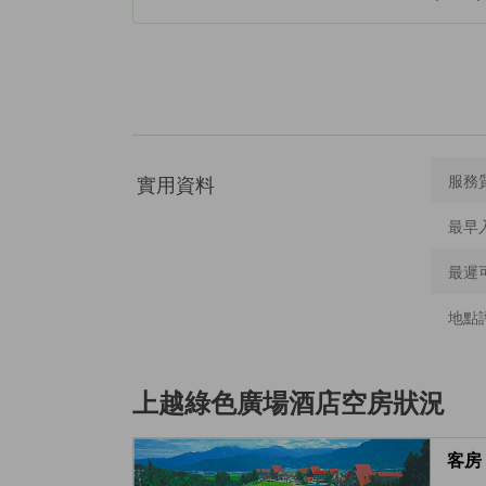
實用資料
服務
最早
最遲
地點
上越綠色廣場酒店
空房狀況
客房 