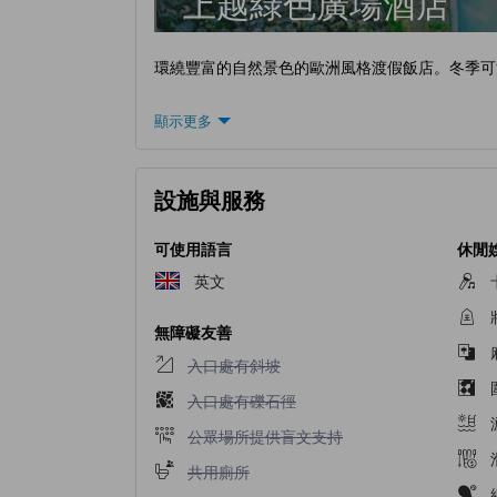
上越綠色廣場酒店
環繞豐富的自然景色的歐洲風格渡假飯店。冬季可
顯示更多
設施與服務
可使用語言
休閒
英文
無障礙友善
入口處有斜坡不適用
入口處有斜坡
入口處有礫石徑不適用
入口處有礫石徑
公眾場所提供盲文支持不適用
公眾場所提供盲文支持
共用廁所不適用
共用廁所