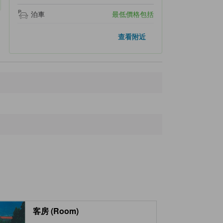
泊車
最低價格包括
附近景點
查看附近
105.6公
新潟機場
里
125.2公
松本機場
里
144.7公
福島機場
里
151.4公
富山機場
里
167.7公
諾托機場
里
客房 (Room)