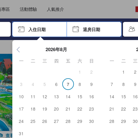
能填寫評價。這可確保資訊可靠真實，讓客人預訂更精明。
選擇語言
選擇貨幣
惠專區
活動體驗
人氣推介
尋找，再按Enter鍵選擇
入住日期
退房日期
按Enter鍵開始瀏覽日期選擇器，並使用方向鍵瀏覽入住和退房
2026年8月
一
二
三
四
五
六
日
一
二
三
1
2
1
2
3
4
5
6
7
8
9
7
8
9
10
11
12
13
14
15
16
14
15
16
17
18
19
20
21
22
23
21
22
23
24
25
26
27
28
29
30
28
29
30
31
查看全部照片