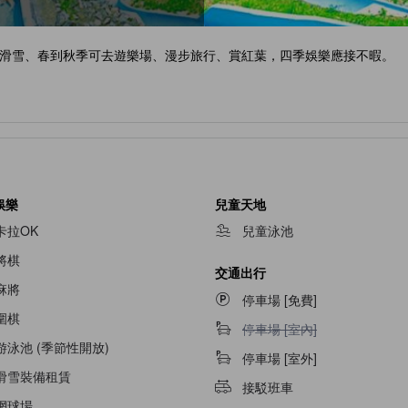
滑雪、春到秋季可去遊樂場、漫步旅行、賞紅葉，四季娛樂應接不暇。
娛樂
兒童天地
卡拉OK
兒童泳池
將棋
交通出行
麻將
停車場 [免費]
圍棋
停車場 [室內]不適用
停車場 [室內]
游泳池 (季節性開放)
停車場 [室外]
滑雪裝備租賃
接駁班車
網球場