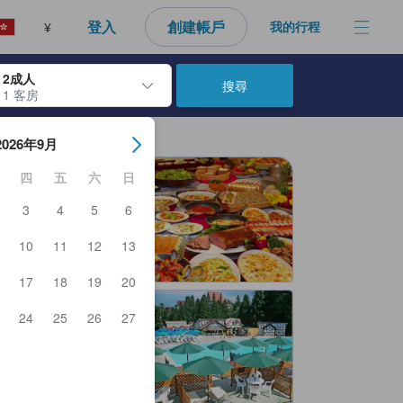
登入
創建帳戶
我的行程
¥
2成人
搜尋
1 客房
日期。使用Enter鍵選擇日期後，入住日期將會選取。請重覆相同步驟以
2026年9月
四
五
六
日
3
4
5
6
10
11
12
13
17
18
19
20
24
25
26
27