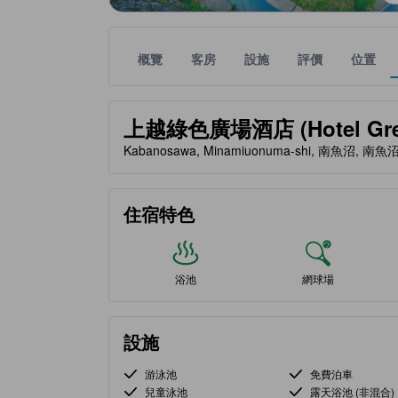
概覽
客房
設施
評價
位置
金星評級由夥伴網站提供，反映住客對舒適度及設施
tooltip
上越綠色廣場酒店 (Hotel Green
Kabanosawa, Minamiuonuma-shi, 南魚沼, 南魚沼
住宿特色
浴池
網球場
設施
游泳池
免費泊車
兒童泳池
露天浴池 (非混合)