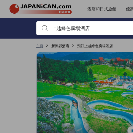
JAPANiCAN所有評價由實際住客提供，客人需預訂住宿並完成入住方
tooltip
更多詳情
位置評分5分滿分獲3.8分，於南魚沼屬高評分
服務質素評分5分滿分獲3.5分，於南魚沼屬高評分
客房及舒適度評分5分滿分獲3.2分，於南魚沼屬高評分
無障礙設施及服務評分5分滿分獲3.2分，於南魚沼屬高評分
轉到評價頁面 1
轉到評價頁面 1
酒店和日式旅館
優
首先輸入住宿名稱或關鍵字搜尋，並使用箭頭鍵或 Tab鍵
主頁
新潟縣酒店
預訂上越綠色廣場酒店