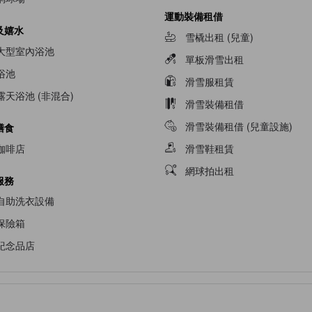
運動裝備租借
及嬉水
雪橇出租 (兒童)
大型室內浴池
單板滑雪出租
浴池
滑雪服租賃
露天浴池 (非混合)
滑雪裝備租借
滑雪裝備租借 (兒童設施)
膳食
咖啡店
滑雪鞋租賃
網球拍出租
服務
自助洗衣設備
保險箱
紀念品店