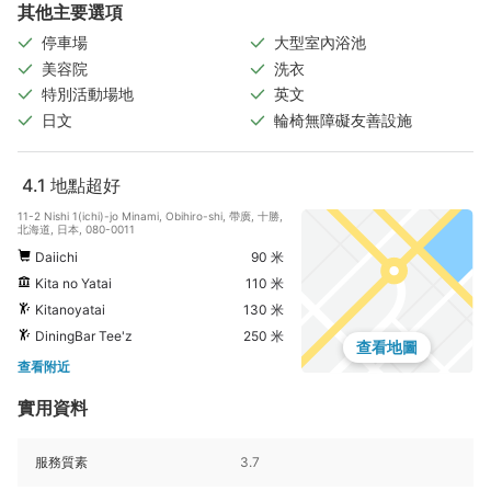
其他主要選項
停車場
大型室內浴池
美容院
洗衣
特別活動場地
英文
日文
輪椅無障礙友善設施
4.1
地點超好
11-2 Nishi 1(ichi)-jo Minami, Obihiro-shi, 帶廣, 十勝,
北海道, 日本, 080-0011
Daiichi
90 米
Kita no Yatai
110 米
Kitanoyatai
130 米
DiningBar Tee'z
250 米
查看地圖
查看附近
實用資料
服務質素
3.7