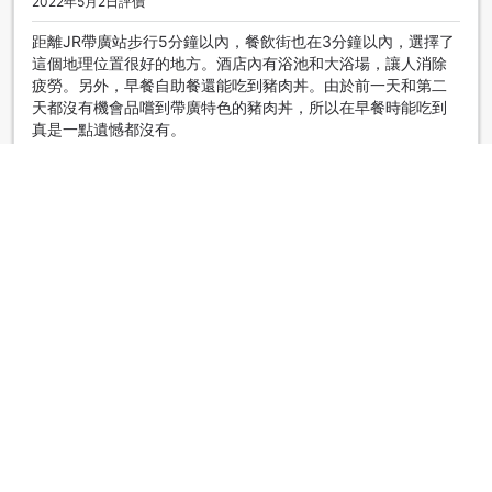
2022年5月2日評價
距離JR帶廣站步行5分鐘以內，餐飲街也在3分鐘以內，選擇了
這個地理位置很好的地方。酒店內有浴池和大浴場，讓人消除
疲勞。另外，早餐自助餐還能吃到豬肉丼。由於前一天和第二
天都沒有機會品嚐到帶廣特色的豬肉丼，所以在早餐時能吃到
真是一點遺憾都沒有。
顯示原文
|
團隊旅客
一般般啦
3.0
2021年4月3日評價
沒有特別值得稱讚的地方。就是一般的商務酒店。
顯示原文
|
獨遊旅客
顯示更多