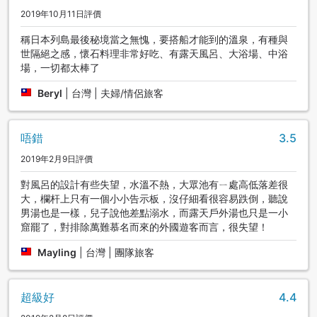
2019年10月11日評價
稱日本列島最後秘境當之無愧，要搭船才能到的溫泉，有種與
世隔絕之感，懷石料理非常好吃、有露天風呂、大浴場、中浴
場，一切都太棒了
Beryl
|
台灣 | 夫婦/情侶旅客
唔錯
3.5
2019年2月9日評價
對風呂的設計有些失望，水溫不熱，大眾池有ㄧ處高低落差很
大，欄杆上只有一個小小告示板，沒仔細看很容易跌倒，聽說
男湯也是一樣，兒子說他差點溺水，而露天戶外湯也只是一小
窟罷了，對排除萬難慕名而來的外國遊客而言，很失望！
Mayling
|
台灣 | 團隊旅客
超級好
4.4