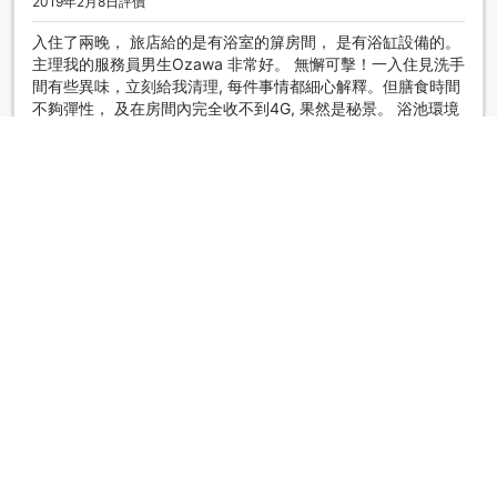
2019年2月8日評價
入住了兩晚， 旅店給的是有浴室的箳房間， 是有浴缸設備的。
主理我的服務員男生Ozawa 非常好。 無懈可擊！一入住見洗手
間有些異味，立刻給我清理, 每件事情都細心解釋。但膳食時間
不夠彈性， 及在房間內完全收不到4G, 果然是秘景。 浴池環境
沒有想像中好，有待改善! 賣點是秘境， 沒有另人失望。
Mimi
|
中國澳門 | 團隊旅客
超級好
4.2
2019年1月17日評價
地點隱世，有足夠雪量一定係仙境，這次是暖冬，雪景未有想
像中美，但環境的確清悠。 溫泉亦很舒服。 但是因為在郊外，
昆蟲很多，房間及走廊都發現很多臭蟲，夜上比較嚴重。這是
店家需要改善的地方。
Wing
|
中國香港 | 夫婦/情侶旅客
超級好
4.5