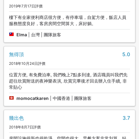
2019年7月17日評價
樓下有全家便利商店很方便，有停車場，自駕方便，飯店人員
服務態度良好，客房房間空間算大，床好躺。
Elma
|
台灣 | 團隊旅客
無得頂
5.0
2018年10月24日評價
位置方便, 有免費泊車, 我們晚上7點多到達, 酒店職員叫我們先
趕往欣賞附送的夜神樂表演, 欣賞完畢後才回去辦入住手續, 非
常貼心
momocatkaren
|
中國香港 | 團隊旅客
幾出色
3.7
2018年8月7日評價
房間設施很新也很乾淨，空間也很大，早餐方案非常划算，好