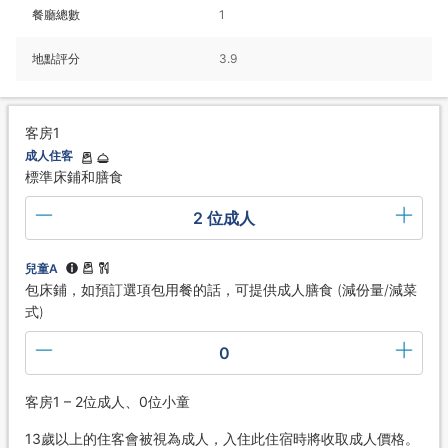
餐廳總數
1
地點評分
3.9
客房1
成人住客
標準床鋪和膳食
2 位成人
兒童A
包床鋪，如預訂選項包用餐的話，可提供成人膳食 (減份量/減菜
式)
0
客房1 – 2位成人、0位小童
13歲以上的住客會被視為成人，入住此住宿時將收取成人價格。