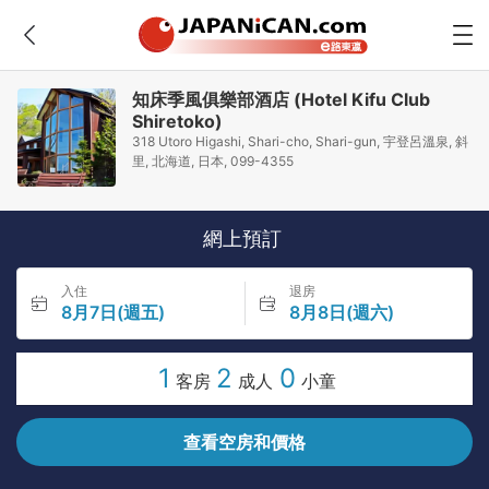
知床季風俱樂部酒店 (Hotel Kifu Club
Shiretoko)
318 Utoro Higashi, Shari-cho, Shari-gun, 宇登呂溫泉, 斜
里, 北海道, 日本, 099-4355
網上預訂
入住
退房
8月7日(週五)
8月8日(週六)
1
2
0
客房
成人
小童
查看空房和價格