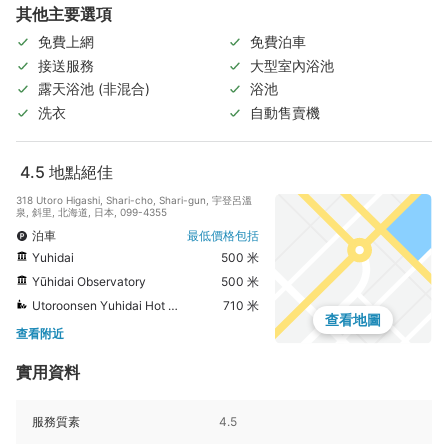
其他主要選項
免費上網
免費泊車
接送服務
大型室內浴池
露天浴池 (非混合)
浴池
洗衣
自動售賣機
4.5
地點絕佳
318 Utoro Higashi, Shari-cho, Shari-gun, 宇登呂溫
泉, 斜里, 北海道, 日本, 099-4355
泊車
最低價格包括
Yuhidai
500 米
Yūhidai Observatory
500 米
Utoroonsen Yuhidai Hot Spring
710 米
查看地圖
查看附近
實用資料
服務質素
4.5