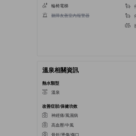
輪椅電梯
聽障友善室內報警器不適用
聽障友善室內報警器
溫泉相關資訊
熱水類型
溫泉
改善症狀/保健功效
神經痛/風濕病
高血壓/中風
骨折/燙傷/傷口