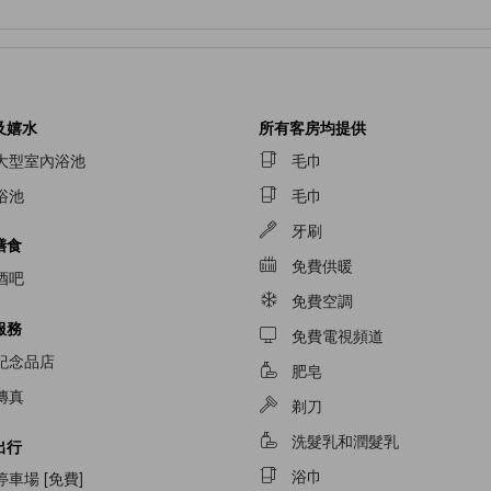
及嬉水
所有客房均提供
大型室內浴池
毛巾
浴池
毛巾
牙刷
膳食
免費供暖
酒吧
免費空調
服務
免費電視頻道
紀念品店
肥皂
傳真
剃刀
洗髮乳和潤髮乳
出行
浴巾
停車場 [免費]