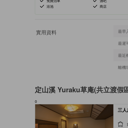
免費泊車
酒吧
浴池
商店
實用資料
最早
最遲
最近
離機
定山溪 Yuraku草庵(共立渡假區
0
三人房