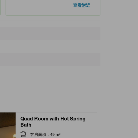
定山溪溫泉
150 米
查看附近
Jozankei Tourist Information Center
170 米
Jozankei Ohashi Park
220 米
Jozankei Hospital
250 米
Jozankei Shrine
290 米
Quad Room with Hot Spring
Bath
客房面積：49 m²