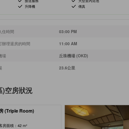
接送服務
大型室內浴池
升降機
傳真
入住時間
03:00 PM
可辦理退房的時間
11:00 AM
機場
丘珠機場 (OKD)
場
23.6公里
)
空房狀況
 (Triple Room)
客房面積：42 m²