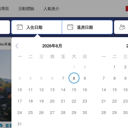
選擇語言
選擇貨幣
惠專區
活動體驗
人氣推介
尋找，再按Enter鍵選擇
入住日期
退房日期
按Enter鍵開始瀏覽日期選擇器，並使用方向鍵瀏覽入住和退房
aku草庵(共立渡假區)
2026年8月
一
二
三
四
五
六
日
一
二
三
1
2
1
2
3
4
5
6
7
8
9
7
8
9
10
11
12
13
14
15
16
14
15
16
17
18
19
20
21
22
23
21
22
23
24
25
26
27
28
29
30
28
29
30
31
查看全部照片