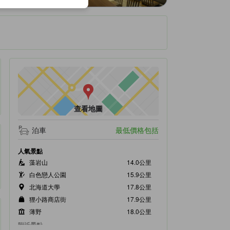
查看地圖
泊車
最低價格包括
人氣景點
藻岩山
14.0公里
白色戀人公園
15.9公里
北海道大學
17.8公里
狸小路商店街
17.9公里
薄野
18.0公里
附近景點