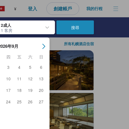
登入
創建帳戶
我的行程
¥
2成人
搜尋
1 客房
日期。使用Enter鍵選擇日期後，入住日期將會選取。請重覆相同步驟以
所有札幌酒店住宿
2026年9月
四
五
六
日
3
4
5
6
10
11
12
13
17
18
19
20
24
25
26
27