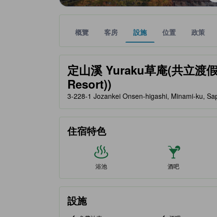
概覽
客房
設施
位置
政策
金星評級由夥伴網站提供，反映住客對舒適度及設施
tooltip
定山溪 Yuraku草庵(共立渡假區) (
Resort))
3-228-1 Jozankei Onsen-higashi, Minami-ku,
住宿特色
浴池
酒吧
設施