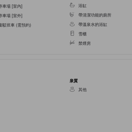
浴缸
停車場 [室內]
帶清潔功能的廁所
停車場 [室外]
帶溫泉水的浴缸
接駁班車 (需預約)
雪櫃
禁煙房
泉質
其他