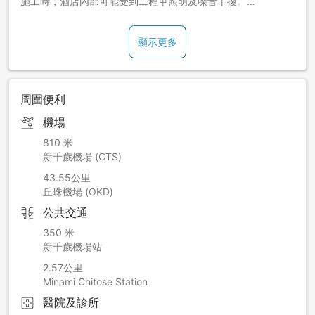
施工時，酒店內部可能受到工程車照明及噪音干擾。
【期間】2026年8月31日～2026年10月6日
【時間】24:00～4:00
顯示更多
因應新千歲機場國內線航廈設備檢查，夜間將會停電。
停電時請注意以下事項。
無法使用電力設備。(電視、冰箱、空調等)
周圍便利
請務必事先關閉電腦。
如需要早晨喚醒服務，請告知櫃台工作人員。
機場
停電時無法使用廁所，敬請見諒。
【期間】
810 米
2026年8月16日24:30～28:00以內短時間停電。
新千歲機場 (CTS)
8月16日住宿的客人會受影響。
43.55公里
2026年8月22日24:30～28:00以內短時間停電。
丘珠機場 (OKD)
8月22日住宿的客人會受影響。
公共交通
2026年8月29日24:30～28:00以內短時間停電。
8月29日住宿的客人會受影響。
350 米
2026年11月25日24:30～28:00以內長時間停電(約1～1.5小
新千歲機場站
時)。
2.57公里
11月25日住宿的客人會受影響。
Minami Chitose Station
醫院及診所