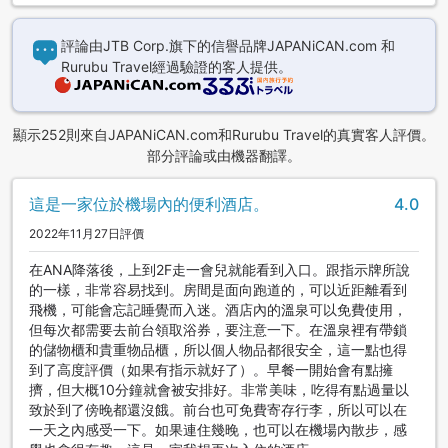
評論由JTB Corp.旗下的信譽品牌JAPANiCAN.com 和
Rurubu Travel經過驗證的客人提供。
顯示252則來自JAPANiCAN.com和Rurubu Travel的真實客人評價。
部分評論或由機器翻譯。
這是一家位於機場內的便利酒店。
4.0
2022年11月27日評價
在ANA降落後，上到2F走一會兒就能看到入口。跟指示牌所說
的一樣，非常容易找到。房間是面向跑道的，可以近距離看到
飛機，可能會忘記睡覺而入迷。酒店內的溫泉可以免費使用，
但每次都需要去前台領取浴券，要注意一下。在溫泉裡有帶鎖
的儲物櫃和貴重物品櫃，所以個人物品都很安全，這一點也得
到了高度評價（如果有指示就好了）。早餐一開始會有點擁
擠，但大概10分鐘就會被安排好。非常美味，吃得有點過量以
致於到了傍晚都還沒餓。前台也可免費寄存行李，所以可以在
一天之內感受一下。如果連住幾晚，也可以在機場內散步，感