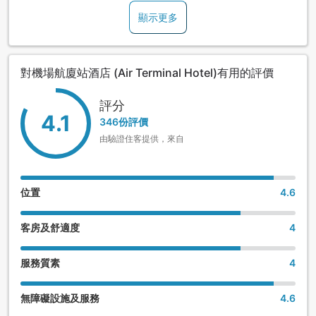
樓)。
顯示更多
請於辦理入住手續時，向櫃台人員索取「入館卡」。
從酒店步行約5分鐘即可抵達新千歲機場溫泉。
對機場航廈站酒店 (Air Terminal Hotel)有用的評價
【開放時間】
評分
4.1
10:00～22:45 ※機場於23:00關閉
346份評價
由驗證住客提供，來自
6:20～8:00 ※早上最後入場時間為7:30
【注意事項】
位置
4.6
※若有兒童同行(預約不佔床)，請在新千歲機場溫泉支付入館
費。(必須另付費)
客房及舒適度
4
※未滿18歲者，必須有家長同行才可使用浴場。
服務質素
4
※新千歲機場溫泉禁止攜帶飲食入內。
無障礙設施及服務
4.6
※基於衛生考量，還在使用尿布的幼兒恕無法使用浴場。