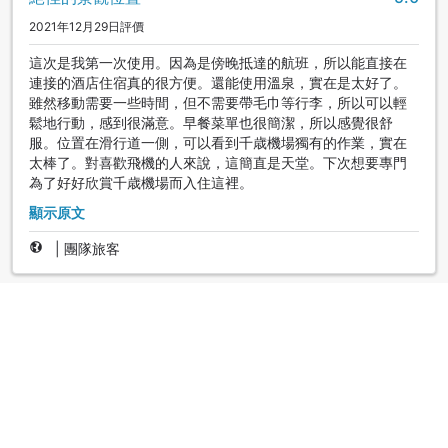
2021年12月29日評價
這次是我第一次使用。因為是傍晚抵達的航班，所以能直接在
連接的酒店住宿真的很方便。還能使用溫泉，實在是太好了。
雖然移動需要一些時間，但不需要帶毛巾等行李，所以可以輕
鬆地行動，感到很滿意。早餐菜單也很簡潔，所以感覺很舒
服。位置在滑行道一側，可以看到千歳機場獨有的作業，實在
太棒了。對喜歡飛機的人來說，這簡直是天堂。下次想要專門
為了好好欣賞千歳機場而入住這裡。
顯示原文
|
團隊旅客
幾出色
4.0
2018年6月23日評價
機場內的飯店～對於購買伴手禮跟帶小孩一同旅行的家庭, 很方
便！(無使用風呂)
CHEN
|
台灣 | 團隊旅客