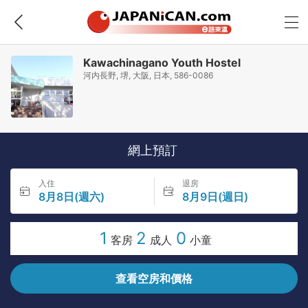
Kawachinagano Youth Hostel
河内長野, 堺, 大阪, 日本, 586-0086
網上預訂
入住
退房
8月8日(週六)
8月9日(週日)
1
2
0
客房
成人
小童
查看空房和價格