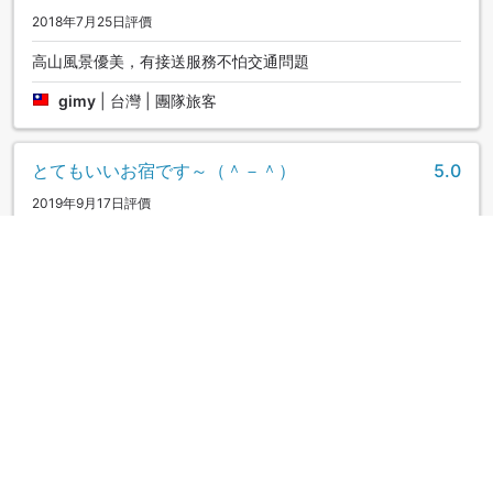
2018年7月25日評價
高山風景優美，有接送服務不怕交通問題
gimy
|
台灣 | 團隊旅客
とてもいいお宿です～（＾－＾）
5.0
2019年9月17日評價
家族で宿泊しました。 ホテルまでの道中は、山道ですが、到
着すると疲れが吹き飛びました！ 夕食時に、ちょっとしたト
ラブルがありましたが、丁寧に対応して下さいました。 温泉
も夜景も素晴らしい宿でした。
|
團隊旅客
ワイン試飲
3.0
2019年7月29日評價
ワインの試飲が５００円楽しめます。 ただ試飲なので１杯の