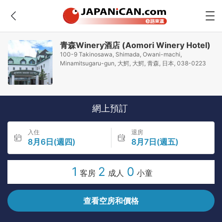
青森Winery酒店 (Aomori Winery Hotel)
100-9 Takinosawa, Shimada, Owani-machi,
Minamitsugaru-gun, 大鰐, 大鰐, 青森, 日本, 038-0223
網上預訂
入住
退房
8月6日(週四)
8月7日(週五)
1
2
0
客房
成人
小童
查看空房和價格