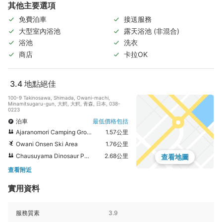
其他主要選項
免費泊車
接送服務
大型室內浴池
露天浴池 (非混合)
浴池
洗衣
商店
卡拉OK
3.4
地點絕佳
100-9 Takinosawa, Shimada, Owani-machi,
Minamitsugaru-gun, 大鰐, 大鰐, 青森, 日本, 038-
0223
泊車
最低價格包括
Ajaranomori Camping Ground
1.57公里
Owani Onsen Ski Area
1.76公里
Chausuyama Dinosaur Park
2.68公里
查看地圖
查看附近
實用資料
服務質素
3.9