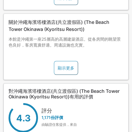
有孩童隨行時, 請務必照實申報預約。
滿6歲(含)以上孩童, 皆須佔床。請訂兒童A或兒童B。
【預約兒童方案時的相關說明】
關於沖繩海濱塔樓酒店(共立渡假區) (The Beach
兒童方案的收費標準如下：
Tower Okinawa (Kyoritsu Resort))
[兒童D]適用5歲(實歲)以下的幼兒。每位大人可享1名同行不佔
床兒童免費。(不提供兒童寢具、兒童餐)。
本館是沖繩第一座25層高的高層建築酒店。從各房間的眺望景
[兒童A]適用6歲(實歲)～11歲(實歲)的兒童。提供與大人相同的
色良好，客房寬廣舒適。周邊設施也充實。
餐點、寢具。
※注意事項年滿12歲(實歲)的客人，與大人費用相同，敬請見
從那霸機場搭乘利木津巴士50分鐘就能直達！酒店眼前就是海
諒。
灘。是間適合帶小孩入住的酒店，附近有間超市，商品齊全，
顯示更多
購物非常方便。
2020年8月2日起，沖繩海濱塔樓酒店旁的溫浴設施「Terme
VILLA Chula-u」與「日落海灘」暫停營業。恢復營業的日期尚
全館對應Wifi無缐上網。
未確定。詳情請洽詢設施。
對沖繩海濱塔樓酒店(共立渡假區) (The Beach Tower
・如同行的孩子為2歲以下，1天提供1個「輕鬆媽媽包」。
Okinawa (Kyoritsu Resort))有用的評價
內容包含以下4樣：
評分
4.3
尿布5片、濕紙巾1份、奶粉400ml、嬰兒食品或嬰兒點心1個。
1,171份評價
由驗證住客提供，來自