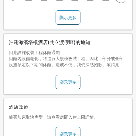
顯示更多
沖繩海濱塔樓酒店(共立渡假區)的通知
因應設施改裝工程休館通知
因館內設備老化，將進行大規模改裝工程。因此，部分或全部
設施預定以下期間休館。造成不便，我們深感抱歉。敬請見
諒。
顯示更多
■部分休館期間：預定2025年10月13日～2026年2月28日
上述期間，每層樓客房實施改裝工程。 未進行改裝的客房樓層
及酒店1樓大廳、餐廳、商店，酒店2樓按摩處(夢語)、宴會廳
(Mamma Salute)可照常使用。※可能根據施工進度變更使用設
酒店政策
施，且恕不事先通知。
能否加床取決房型，請查看房間入住上限詳情。
■完全休館期間：預定2026年3月1日～2026年7月31日因進行
酒店1樓大廳及其他公共區域的改裝工程，全館休館。
顯示更多