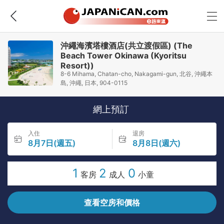
沖繩海濱塔樓酒店(共立渡假區) (The
Beach Tower Okinawa (Kyoritsu
Resort))
8-6 Mihama, Chatan-cho, Nakagami-gun, 北谷, 沖繩本
島, 沖繩, 日本, 904-0115
網上預訂
入住
退房
8月7日(週五)
8月8日(週六)
1
2
0
客房
成人
小童
查看空房和價格