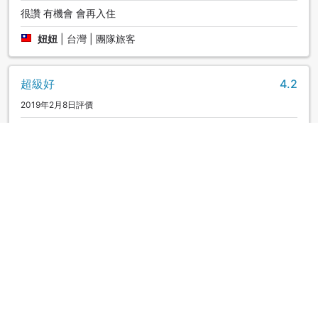
很讚 有機會 會再入住
妞妞
|
台灣 | 團隊旅客
超級好
4.2
2019年2月8日評價
飯店較老舊房內冷氣有些許霉味，冷氣要一台一台開（房間很
大）。榻榻米很適合小小孩睡，光撲榻榻米小小孩就樂不可
支。餐飲非常普通。櫃檯人員有的不太會英文。親子友善做得
很棒，送奶粉送尿布，還有貓頭鷹和猴子可觀賞，小朋友很高
興。離depot island走路10分鐘以內，沿著海灘可以走到日落
大道也超級近，地理位置很好！
Emma
|
台灣 | 團隊旅客
超級好
4.2
2019年2月7日評價