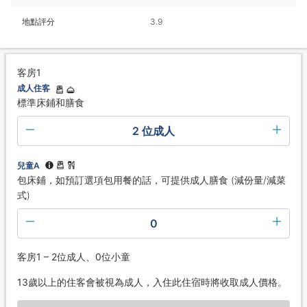
地點評分
3.9
客房1
成人住客
標準床鋪和膳食
2 位成人
兒童A
包床鋪，如預訂選項包用餐的話，可提供成人膳食 (減份量/減菜
式)
0
客房1 – 2位成人、0位小童
13歲以上的住客會被視為成人，入住此住宿時將收取成人價格。