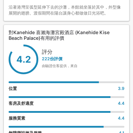
沿著港灣呈弧型延伸下去的沙灘，本館就坐落於其中，外型像
展開的翅膀。渡假期間在陽台讓身心都做做日光浴吧。
對Kanehide 喜瀨海灘宮殿酒店 (Kanehide Kise
Beach Palace)有用的評價
評分
4.2
222份評價
由驗證住客提供，來自
位置
3.9
客房及舒適度
4.4
服務質素
4.4
無障礙設施及服務
4.1