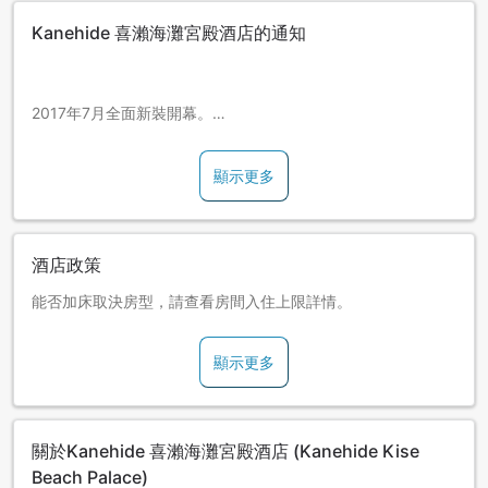
Kanehide 喜瀨海灘宮殿酒店的通知
2017年7月全面新裝開幕。
與海灘相鄰，跨出酒店即可戲水或游泳。請您在此盡情度過悠
閒的海灘假期。
顯示更多
[設施介紹]
・所有客房提供Wi-Fi上網服務。(恕無法保證上網速度等通訊品
質。此外，部分通訊設備有可能無法連接上網，敬請見諒)
酒店政策
・館內設有特產禮品店(營業時間7:00～22:00)。
能否加床取決房型，請查看房間入住上限詳情。
[週邊資訊]
・前往最近的便利商店只需步行5分鐘(全家便利商店)。
・前往美麗海水族館約45分鐘車程。
顯示更多
・距離沖繩自動車道(高速公路)的許田交流道出口約10分鐘車
程。
關於Kanehide 喜瀨海灘宮殿酒店 (Kanehide Kise
Beach Palace)