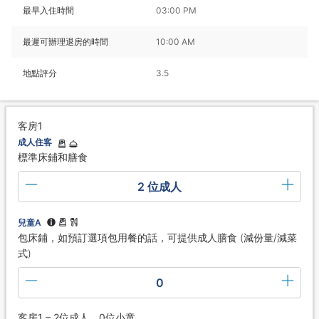
最早入住時間
03:00 PM
最遲可辦理退房的時間
10:00 AM
地點評分
3.5
客房1
成人住客
標準床鋪和膳食
2 位成人
兒童A
包床鋪，如預訂選項包用餐的話，可提供成人膳食 (減份量/減菜
式)
0
客房1 – 2位成人、0位小童