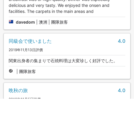
delicious and very tasty. We enjoyed the onsen and
facilities. The carpets in the main areas and
davedom
|
澳洲 | 團隊旅客
同級会で使いました
4.0
2019年11月13日評價
関東出身者の集まりで石焼料理は大変珍しく好評でした。
|
團隊旅客
晩秋の旅
4.0
2019年11月5日評價
姉妹館を利用したことがあり、良かっので利用させ頂きまし
た。従業員の方々一生懸命サービスして頂きました。ただ、
設備の古さが気の毒に感じました。でも、また利用します。
|
夫婦/情侶旅客