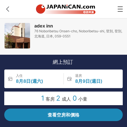
adex inn
76 Noboribetsu Onsen-cho, Noboribetsu-shi, 登別, 登別,
北海道, 日本, 059-0551
網上預訂
入住
退房
8月8日(週六)
8月9日(週日)
1
2
0
客房
成人
小童
查看空房和價格