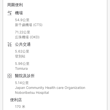
周圍便利
每位單程1330日圓，不需要預約。
從新千歲機場乘坐道南巴士Hayabusa，11:00, 12:30, 13:50,
機場
15:20, 16:40, 18:00出發，大約1小時到達登別東中轉站下車，
再轉乘到登別溫泉的往返巴士(免費)，大約 15分鐘。
54.9公里
新千歲機場 (CTS)
需要JAPANiCAN客服代辦預約請於7個工作天前用電子郵件跟
71.22公里
客服聯絡。
丘珠機場 (OKD)
電子郵件標題請註明「預約送迎巴士」，並在內容裡填寫「住
公共交通
宿設施名」、「出發地點」、 「日期時間」、「姓名」、「人
數」、「預訂飯店後的預約號碼」。
5.62公里
乘車地點地圖請參考以下鏈接>>
登別站
乘車地點地圖
5.96公里
Tomiura
醫院及診所
5.14公里
Japan Community Health care Organization
Noboribetsu Hospital
便利店
170 米