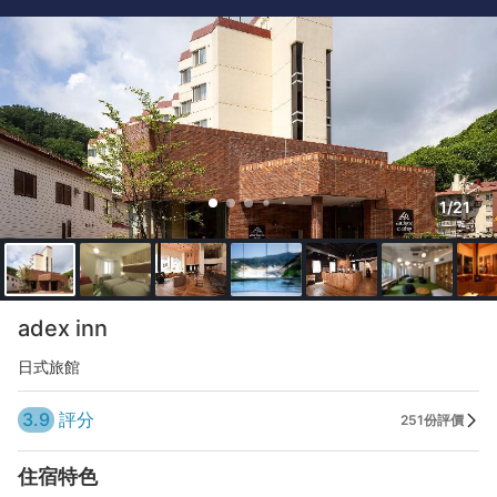
1/21
adex inn
日式旅館
3.9
評分
251份評價
住宿特色