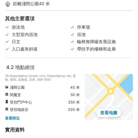
距離淺間公園40 米
其他主要選項
游泳池
停車場
大型室內浴池
浴池
日文
輪椅無障礙友善設施
入口處有斜坡
帶扶手的樓梯和走廊
4.2
地點絕佳
76 Noboribetsu Onsen-cho, Noboribetsu-shi, 登
別, 登別, 北海道, 日本, 059-0551
淺間公園
40 米
閻魔堂
50 米
登別門戶中心
350 米
登別地獄谷
530 米
查看地圖
查看附近
實用資料