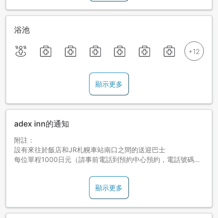
浴池
顯示更多
adex inn的通知
附註：
設有來往於飯店和JR札幌車站南口之間的送迎巴士
每位單程1000日元（請事前電話到預約中心預約，電話號碼
+81-120-940-489，或直接聯絡JAPANiCAN客服代辦預約）
從JR札幌車站南口巴士停車場4號乘車口14：00出發，16點左
顯示更多
右到達酒店。回程從酒店10：00出發，12點左右到達JR札幌車
站南口。
此外，還設有從新千歲機場出發的送迎巴士