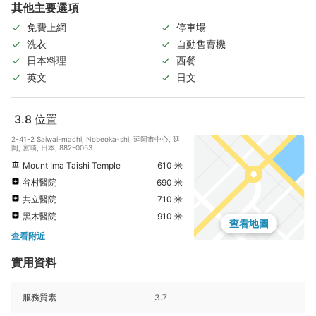
其他主要選項
免費上網
停車場
洗衣
自動售賣機
日本料理
西餐
英文
日文
3.8
位置
2-41-2 Saiwai-machi, Nobeoka-shi, 延岡市中心, 延
岡, 宮崎, 日本, 882-0053
Mount Ima Taishi Temple
610 米
谷村醫院
690 米
共立醫院
710 米
黑木醫院
910 米
查看地圖
查看附近
實用資料
服務質素
3.7