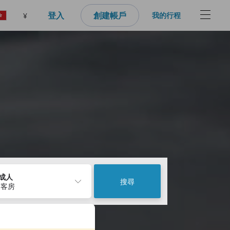
登入
創建帳戶
我的行程
¥
2成人
搜尋
 客房