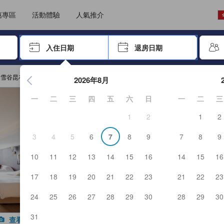
能填寫評價。這可確保資訊可靠真實，讓客人預訂更精明。
選擇語言
選擇貨幣
惠專區
活動體驗
人氣推介
尋找，再按Enter鍵選擇
入住日期
退房日期
按Enter鍵開始瀏覽日期選擇器，並使用方向鍵瀏覽入住和退房
雪谷昆布溫泉 甘露之森酒店
2026年8月
一
二
三
四
五
六
日
一
二
三
1
2
1
2
3
4
5
6
7
8
9
7
8
9
10
11
12
13
14
15
16
14
15
16
17
18
19
20
21
22
23
21
22
23
24
25
26
27
28
29
30
28
29
30
31
查看全部照片