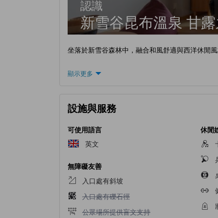
認識
新雪谷昆布溫泉 甘
坐落於新雪谷森林中，融合和風舒適與西洋休閒風
顯示更多
設施與服務
可使用語言
休閒
英文
無障礙友善
入口處有斜坡
入口處有礫石徑不適用
入口處有礫石徑
公眾場所提供盲文支持不適用
公眾場所提供盲文支持