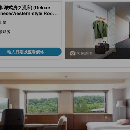
洋式房(2張床) (Deluxe
nese/Western-style Room
...
eds))
山景
禁煙房
輸入日期以查看價格
客房詳情