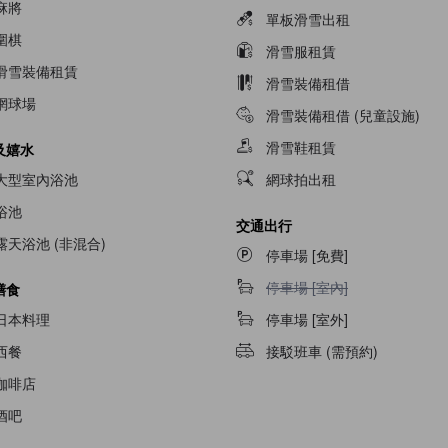
麻將
單板滑雪出租
圍棋
滑雪服租賃
滑雪裝備租賃
滑雪裝備租借
網球場
滑雪裝備租借 (兒童設施)
滑雪鞋租賃
及嬉水
大型室內浴池
網球拍出租
浴池
交通出行
露天浴池 (非混合)
停車場 [免費]
停車場 [室內]不適用
停車場 [室內]
膳食
日本料理
停車場 [室外]
西餐
接駁班車 (需預約)
咖啡店
酒吧