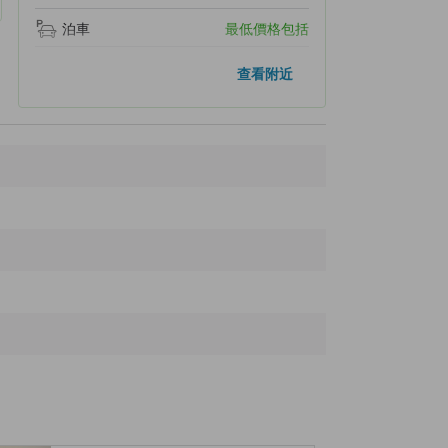
泊車
最低價格包括
附近景點
查看附近
Moiwa Pair Lift 2
490 米
Moiwa Pair Lift 1
520 米
Niseko Moiwa Ski Resort
600 米
Kanrosui
620 米
Moiwa Quad Lift
680 米