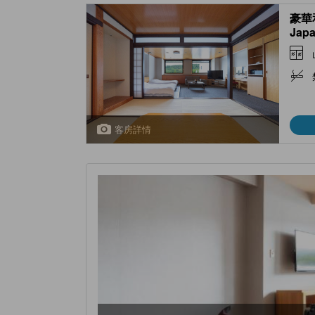
豪華和
Japa
(2 B
客房詳情