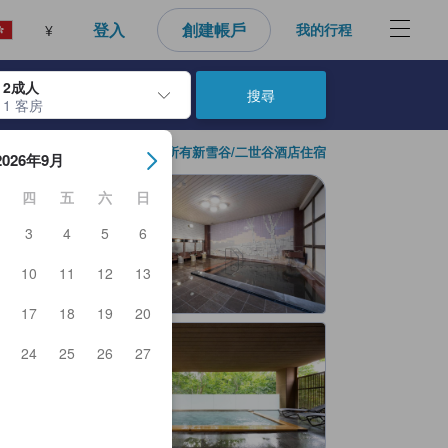
登入
創建帳戶
我的行程
¥
2成人
搜尋
1 客房
日期。使用Enter鍵選擇日期後，入住日期將會選取。請重覆相同步驟以
所有新雪谷/二世谷酒店住宿
2026年9月
四
五
六
日
3
4
5
6
10
11
12
13
17
18
19
20
24
25
26
27