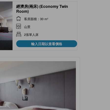
經濟房(兩床) (Economy Twin
Room)
客房面積：30 m²
山景
2張單人床
輸入日期以查看價格