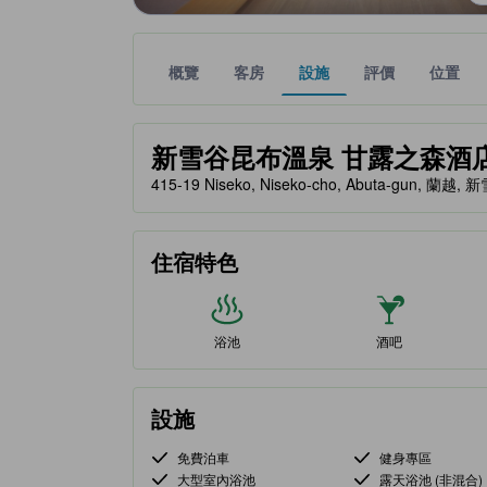
概覽
客房
設施
評價
位置
金星評級由夥伴網站提供，反映住客對舒適度及設施
tooltip
新雪谷昆布溫泉 甘露之森酒店 (Ho
415-19 Niseko, Niseko-cho, Abuta-gun, 蘭越
住宿特色
浴池
酒吧
設施
免費泊車
健身專區
大型室內浴池
露天浴池 (非混合)