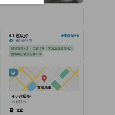
住宿評分4.1/5 超級好 160 條評價
4.1
超級好
查看所有評價
160 條評價
服務質素 4.1
位置 4.0
客房及舒適度 4.0
無障礙設施及服務 3.9
最鄰近交通
tooltip
•
約1.97公里可至Niseko Annupuri Gondola
查看地圖
4.0
超級好
位置評分
位置