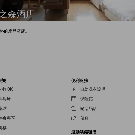
露之森酒店
格的摩登酒店。
娛樂
便利服務
卡拉OK
自助洗衣設備
乒乓球
保險箱
桌球
紀念品店
健身專區
傳真
將棋
運動裝備租借