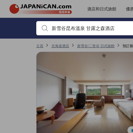
JAPANiCAN所有評價由實際住客提供，客人需預訂住宿並完成入住方
tooltip
更多詳情
服務質素評分5分滿分獲4.1分，於新雪谷/二世谷屬高評分
位置評分5分滿分獲4分，於新雪谷/二世谷屬高評分
客房及舒適度評分5分滿分獲4分，於新雪谷/二世谷屬高評分
無障礙設施及服務評分5分滿分獲3.9分，於新雪谷/二世谷屬高評分
轉到評價頁面 1
轉到評價頁面 1
酒店和日式旅館
優
首先輸入住宿名稱或關鍵字搜尋，並使用箭頭鍵或 Tab鍵
主頁
北海道酒店
新雪谷/二世谷 日式旅館
預訂新