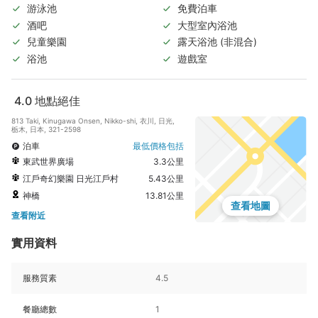
游泳池
免費泊車
酒吧
大型室內浴池
兒童樂園
露天浴池 (非混合)
浴池
遊戲室
4.0
地點絕佳
813 Taki, Kinugawa Onsen, Nikko-shi, 衣川, 日光,
栃木, 日本, 321-2598
泊車
最低價格包括
東武世界廣場
3.3公里
江戶奇幻樂園 日光江戶村
5.43公里
神橋
13.81公里
查看地圖
查看附近
實用資料
服務質素
4.5
餐廳總數
1