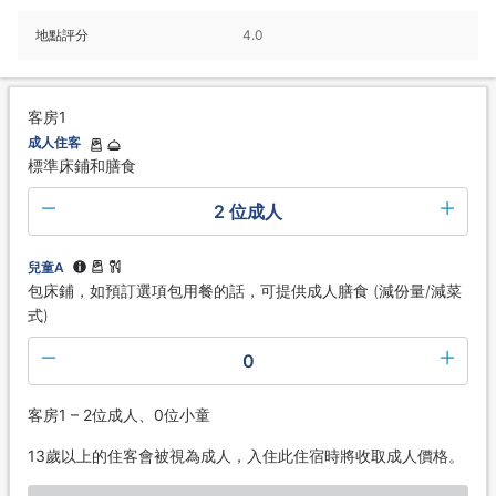
地點評分
4.0
客房1
成人住客
標準床鋪和膳食
2 位成人
兒童A
包床鋪，如預訂選項包用餐的話，可提供成人膳食 (減份量/減菜
式)
0
客房1 – 2位成人、0位小童
13歲以上的住客會被視為成人，入住此住宿時將收取成人價格。