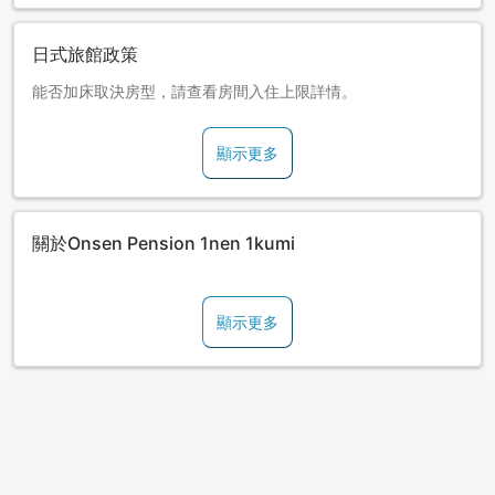
日式旅館政策
能否加床取決房型，請查看房間入住上限詳情。
顯示更多
關於Onsen Pension 1nen 1kumi
顯示更多