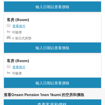
輸入日期以查看價格
客房 (Room)
查看相片
可吸煙
4 張日式床墊
輸入日期以查看價格
客房 (Room)
查看相片
可吸煙
輸入日期以查看價格
查看Onsen Pension 1nen 1kumi 的空房和價格
查看客房和價格