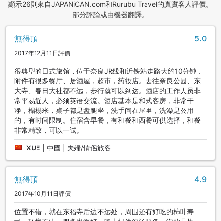
顯示26則來自JAPANiCAN.com和Rurubu Travel的真實客人評價。
部分評論或由機器翻譯。
無得頂
5.0
2017年12月11日評價
很典型的日式旅馆，位于奈良JR线和近铁站走路大约10分钟，
附件有很多餐厅、居酒屋，超市，药妆店。去往奈良公园、东
大寺、春日大社都不远，步行就可以到达。酒店的工作人员非
常平易近人，必须英语交流。酒店基本是和式客房，非常干
净，榻榻米，桌子都是盘腿坐，洗手间在屋里，洗澡是公用
的，有时间限制。住宿含早餐，有和餐和西餐可供选择，和餐
非常精致，可以一试。
XUE
|
中國 | 夫婦/情侶旅客
無得頂
4.9
2017年10月11日評價
位置不错，就在东福寺后边不远处，周围还有好吃的柿叶寿