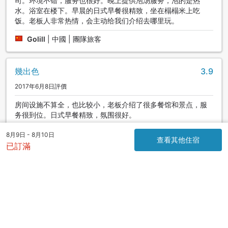
司。环境不错，服务也很好。晚上提供泡汤服务，泡的是热
水。浴室在楼下。早晨的日式早餐很精致，坐在榻榻米上吃
饭。老板人非常热情，会主动给我们介绍去哪里玩。
Golill
|
中國 | 團隊旅客
幾出色
3.9
2017年6月8日評價
房间设施不算全，也比较小，老板介绍了很多餐馆和景点，服
务很到位。日式早餐精致，氛围很好。
fish
|
中國 | 團隊旅客
8月9日 - 8月10日
查看其他住宿
已訂滿
無得頂
4.9
2019年10月27日評價
This is a very lovely Ryocan in a great location for walking
and exploring lovely Nara. The accommodation was
comfortable, safe and clean. Breakfast was a delight. My