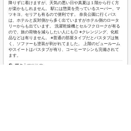
降りずに着けますが、天気の悪い日や真夏は１階から行く方
が楽かもしれません。 駅には惣菜を売っているスーパー、マ
ツキヨ、セリアも有るので便利です。 奈良公園に行くバス
は、ホテルと反対側から多く出ていますがホテル側のロータ
リーからも出ています。 洗濯乾燥機とセルフクロークが有る
ので、旅の荷物を減らしたい人にも◎ ※クレンジング、化粧
品などは有りません。 ※普通の部屋タイプだとバスタブは無
く、ソファーも塗装が剥がれてました。 上階のビュールーム
やスイートはバスタブが有り、コーヒーマシンも完備されて
ます。
匿名
|
獨遊旅客
ＪＲ奈良駅前のホテル
3.0
2019年11月27日評價
１９時チェックインのショートステイプランを利用しまし
た。 シャワーのみの部屋でした。レインシャワーでイスもあ
ったので快適でした。 部屋は全館空調だったので暑かったで
す。 エアコンを付けていなくても暑く、窓も開かないので入
り口のドアを開けましたが温度は変わりませんでした。 色ん