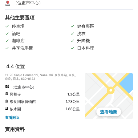
（位處市中心）
其他主要選項
停車場
健身專區
酒吧
洗衣
咖啡店
升降機
共享洗手間
日本料理
4.4
位置
11-20 Sanjo Honmachi, Nara-shi, 奈良車站, 奈良,
奈良, 日本, 630-8122
（位處市中心）
興福寺
1.3公里
奈良國家博物館
1.78公里
依水園
1.88公里
查看地圖
查看附近
實用資料