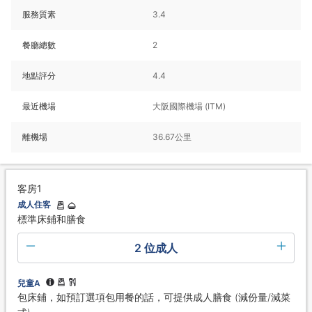
服務質素
3.4
餐廳總數
2
地點評分
4.4
最近機場
大阪國際機場 (ITM)
離機場
36.67公里
客房1
成人住客
標準床鋪和膳食
2 位成人
兒童A
包床鋪，如預訂選項包用餐的話，可提供成人膳食 (減份量/減菜