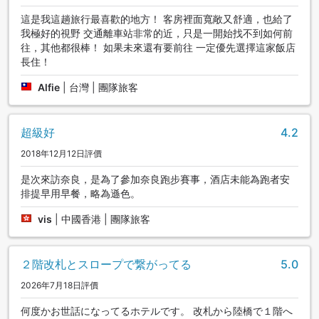
這是我這趟旅行最喜歡的地方！ 客房裡面寬敞又舒適，也給了
我極好的視野 交通離車站非常的近，只是一開始找不到如何前
往，其他都很棒！ 如果未來還有要前往 一定優先選擇這家飯店
長住！
Alfie
|
台灣 | 團隊旅客
超級好
4.2
2018年12月12日評價
是次來訪奈良，是為了參加奈良跑步賽事，酒店未能為跑者安
排提早用早餐，略為遜色。
vis
|
中國香港 | 團隊旅客
２階改札とスロープで繋がってる
5.0
2026年7月18日評價
何度かお世話になってるホテルです。 改札から陸橋で１階へ