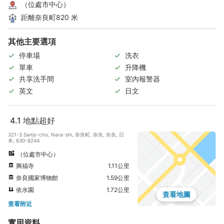
（位處市中心）
距離奈良町820 米
其他主要選項
停車場
洗衣
單車
升降機
共享洗手間
室內報警器
英文
日文
4.1
地點超好
321-3 Sanjo-cho, Nara-shi, 奈良町, 奈良, 奈良, 日
本, 630-8244
（位處市中心）
興福寺
1.11公里
奈良國家博物館
1.59公里
依水園
1.72公里
查看地圖
查看附近
實用資料