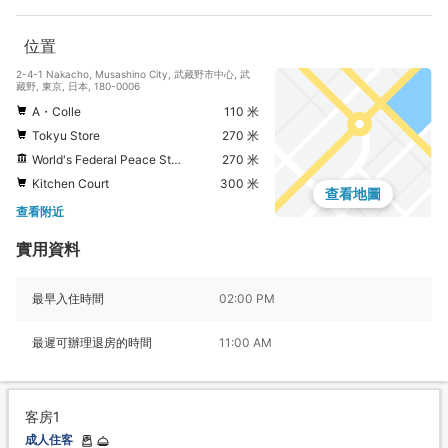
位置
2-4-1 Nakacho, Musashino City, 武藏野市中心, 武
藏野, 東京, 日本, 180-0006
A・Colle
110 米
Tokyu Store
270 米
World's Federal Peace Statue
270 米
Kitchen Court
300 米
查看地圖
查看附近
實用資料
最早入住時間
02:00 PM
最遲可辦理退房的時間
11:00 AM
客房1
成人住客