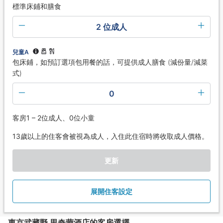
標準床鋪和膳食
2 位成人
兒童A
包床鋪，如預訂選項包用餐的話，可提供成人膳食 (減份量/減菜
式)
0
客房1 – 2位成人、0位小童
13歲以上的住客會被視為成人，入住此住宿時將收取成人價格。
更新
展開住客設定
東京武藏野 里奇蒙酒店的客房選擇