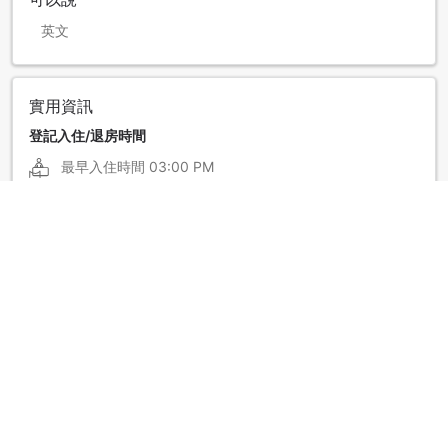
英文
實用資訊
登記入住/退房時間
最早入住時間
03:00 PM
最遲可辦理退房的時間
10:00 AM
顯示更多
酒店政策
能否加床取決房型，請查看房間入住上限詳情。
顯示更多