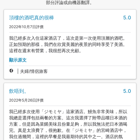
部分評論或由機器翻譯。
頂樓的酒吧真的很棒
5.0
2022年10月7日評價
我已經多次入住這家酒店了，這次是第一次使用頂層的酒吧。
正如預期的那樣，我們在欣賞美麗的夜景的同時享受了美酒。
這裡在週末有營業，我很想再次光顧。
顯示原文
|
夫婦/情侶旅客
飲唔到。
5.0
2022年5月26日評價
我已經多次使用「ジモミヤ」這家酒店。鰻魚非常美味，所以
我總是選擇包括兩餐的方案。這次我選擇了附帶品嚐日本酒的
方案，但是因為菜餚美味且份量足夠，所以我無法把日本酒喝
完。真是太浪費了，很抱歉。在「ジモミヤ」的宮崎酒店中，
我住過幾間，這裡的早餐是我最期待的其中之一。酒店的氛