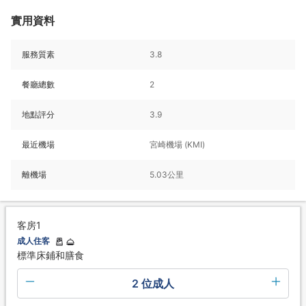
實用資料
服務質素
3.8
餐廳總數
2
地點評分
3.9
最近機場
宮崎機場 (KMI)
離機場
5.03公里
客房1
成人住客
標準床鋪和膳食
2 位成人