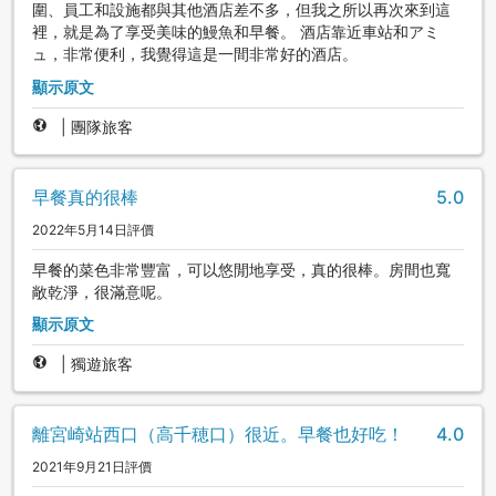
圍、員工和設施都與其他酒店差不多，但我之所以再次來到這
裡，就是為了享受美味的鰻魚和早餐。 酒店靠近車站和アミ
ュ，非常便利，我覺得這是一間非常好的酒店。
顯示原文
|
團隊旅客
早餐真的很棒
5.0
2022年5月14日評價
早餐的菜色非常豐富，可以悠閒地享受，真的很棒。房間也寬
敞乾淨，很滿意呢。
顯示原文
|
獨遊旅客
離宮崎站西口（高千穂口）很近。早餐也好吃！
4.0
2021年9月21日評價