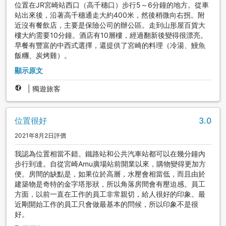
位置在JR宮崎站西口（高千穗口）步行5～6分鐘的地方。從車
站出來後，沿著高千穗通走大約400米，然後稍微向右拐。附
近沒有餐飲店，主要是保險公司的辦公區。走到山形屋百貨大
樓大約需要10分鐘。酒店有10層樓，經過翻新後變得很漂亮。
早餐有豐富的中西式選擇，還提供了宮崎的料理（冷湯、鰻魚
飯糰、炭烤雞）。
顯示原文
|
獨遊旅客
位置很好
3.0
2021年8月2日評價
我認為位置相當不錯。鐵路站和公共汽車站都可以在幾分鐘內
步行到達。自從宮崎Amu廣場站前開業以來，購物變得更加方
便。房間的缺點是，如果位於高層，水壓會相當低，而且由於
建築物是奇特的金字塔形狀，所以角落房間會有壓迫感。員工
方面，以前一直在工作的員工非常親切，給人很好的印象。最
近剛開始工作的員工只會做最基本的問候，所以印象不是很
好。