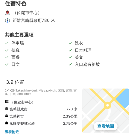
住宿特色
（位處市中心）
距離宮崎縣政府780 米
其他主要選項
停車場
洗衣
傳真
日本料理
西餐
英文
日文
入口處有斜坡
3.9
位置
2-1-26 Takachiho-dori, Miyazaki-shi, 宮崎, 宮崎, 宮
崎, 日本, 880-0812
（位處市中心）
宮崎縣政府
770 米
宮崎神宮
2.39公里
永旺夢樂城宮崎
2.75公里
查看地圖
查看附近