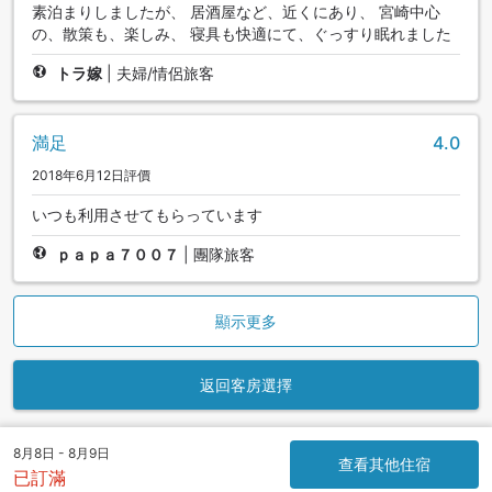
素泊まりしましたが、 居酒屋など、近くにあり、 宮崎中心
の、散策も、楽しみ、 寝具も快適にて、ぐっすり眠れました
トラ嫁
|
夫婦/情侶旅客
満足
4.0
2018年6月12日評價
いつも利用させてもらっています
ｐａｐａ７００７
|
團隊旅客
顯示更多
返回客房選擇
8月8日 - 8月9日
查看其他住宿
已訂滿