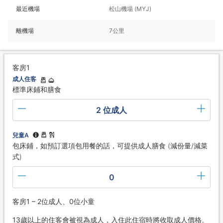
最近機場
松山機場 (MYJ)
離機場
7公里
客房1
成人住客
標準床鋪和膳食
2 位成人
兒童A
包床鋪，如預訂選項包用餐的話，可提供成人膳食 (減份量/減菜
式)
0
客房1 – 2位成人、0位小童
13歲以上的住客會被視為成人，入住此住宿時將收取成人價格。