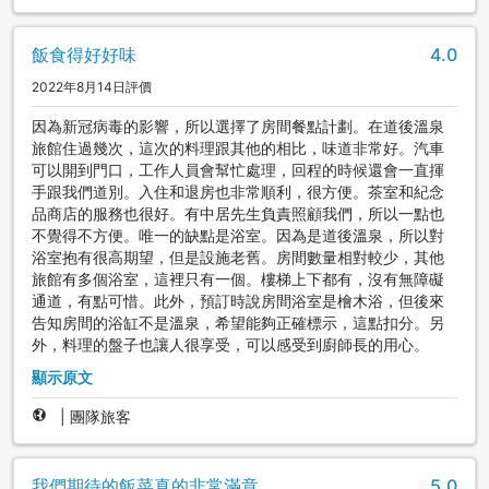
飯食得好好味
4.0
2022年8月14日評價
因為新冠病毒的影響，所以選擇了房間餐點計劃。在道後溫泉
旅館住過幾次，這次的料理跟其他的相比，味道非常好。汽車
可以開到門口，工作人員會幫忙處理，回程的時候還會一直揮
手跟我們道別。入住和退房也非常順利，很方便。茶室和紀念
品商店的服務也很好。有中居先生負責照顧我們，所以一點也
不覺得不方便。唯一的缺點是浴室。因為是道後溫泉，所以對
浴室抱有很高期望，但是設施老舊。房間數量相對較少，其他
旅館有多個浴室，這裡只有一個。樓梯上下都有，沒有無障礙
通道，有點可惜。此外，預訂時說房間浴室是檜木浴，但後來
告知房間的浴缸不是溫泉，希望能夠正確標示，這點扣分。另
外，料理的盤子也讓人很享受，可以感受到廚師長的用心。
顯示原文
|
團隊旅客
我們期待的飯菜真的非常滿意。
5.0