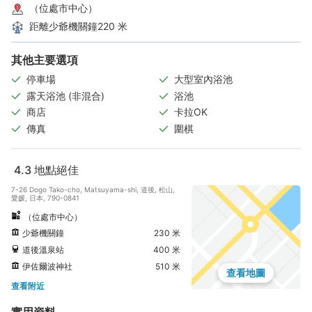
（位處市中心）
距離少爺機關鐘220 米
其他主要選項
停車場
大型室內浴池
露天浴池 (非混合)
浴池
商店
卡拉OK
傳真
圍棋
4.3
地點絕佳
7-26 Dogo Tako-cho, Matsuyama-shi, 道後, 松山,
愛媛, 日本, 790-0841
（位處市中心）
少爺機關鐘
230 米
道後溫泉站
400 米
伊佐爾波神社
510 米
查看地圖
查看附近
實用資料