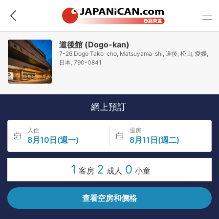
道後館 (Dogo-kan)
7-26 Dogo Tako-cho, Matsuyama-shi, 道後, 松山, 愛媛,
日本, 790-0841
網上預訂
入住
退房
8月10日(週一)
8月11日(週二)
1
2
0
客房
成人
小童
查看空房和價格