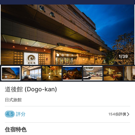
1/39
道後館 (Dogo-kan)
日式旅館
4.5
評分
154份評價
住宿特色