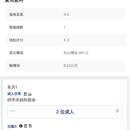
服務質素
4.6
餐廳總數
1
地點評分
4.3
最近機場
松山機場 (MYJ)
離機場
8.32公里
客房1
成人住客
標準床鋪和膳食
2 位成人
兒童A