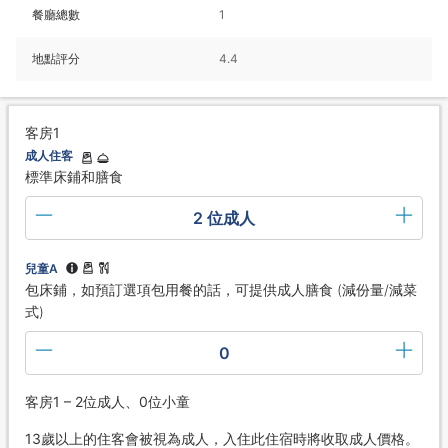
餐廳總數
1
地點評分
4.4
客房1
成人住客
標準床鋪和膳食
2 位成人
兒童A
包床鋪，如預訂選項包用餐的話，可提供成人膳食 (減份量/減菜
式)
0
客房1 – 2位成人、0位小童
13歲以上的住客會被視為成人，入住此住宿時將收取成人價格。