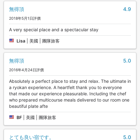
無得頂
4.9
2018年5月1日評價
A very special place and a spectacular stay
Lisa
|
美國 | 團隊旅客
無得頂
5.0
2016年4月24日評價
Absolutely a perfect place to stay and relax. The ultimate in
a ryokan experience. A heartfelt thank you to everyone
that made our experience pleasurable. Including the chef
who prepared multicourse meals delivered to our room one
beautiful plate afte
BF
|
美國 | 團隊旅客
とても良い宿です。
5.0