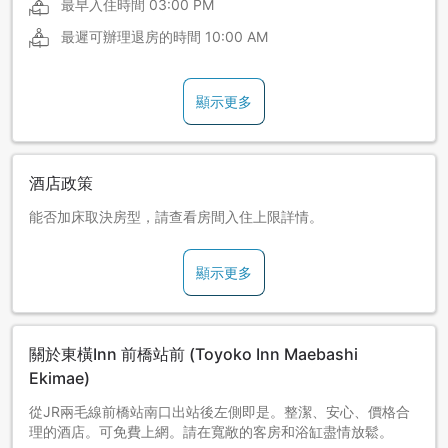
最早入住時間
03:00 PM
最遲可辦理退房的時間
10:00 AM
顯示更多
酒店政策
能否加床取決房型，請查看房間入住上限詳情。
顯示更多
關於東橫Inn 前橋站前 (Toyoko Inn Maebashi
Ekimae)
從JR兩毛線前橋站南口出站後左側即是。整潔、安心、價格合
理的酒店。可免費上網。請在寬敞的客房和浴缸盡情放鬆。