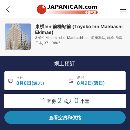
東橫Inn 前橋站前 (Toyoko Inn Maebashi
Ekimae)
3-9-1 Minami-cho, Maebashi-shi, 前橋車站, 前橋, 群馬,
日本, 371-0805
網上預訂
入住
退房
8月8日(週六)
8月9日(週日)
1
2
0
客房
成人
小童
查看空房和價格