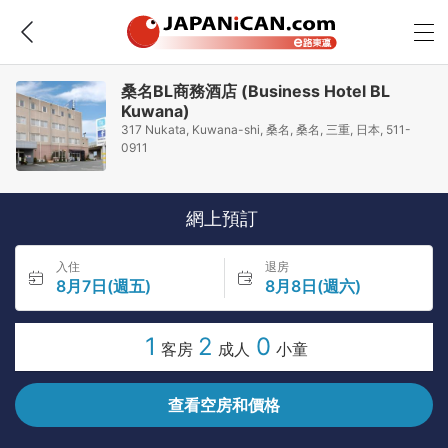
桑名BL商務酒店 (Business Hotel BL
Kuwana)
317 Nukata, Kuwana-shi, 桑名, 桑名, 三重, 日本, 511-
0911
網上預訂
入住
退房
8月7日(週五)
8月8日(週六)
1
2
0
客房
成人
小童
查看空房和價格