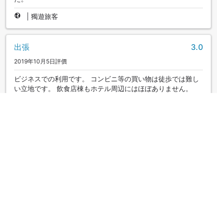
|
獨遊旅客
出張
3.0
2019年10月5日評價
ビジネスでの利用です。 コンビニ等の買い物は徒歩では難し
い立地です。 飲食店棟もホテル周辺にはほぼありません。
が、朝食会場の居酒屋さんがホテルに併設されているので こ
ちらを利用すれば大丈夫かもしれません
|
獨遊旅客
駅から遠い
2.0
2018年7月2日評價
館内風呂があり宿泊するも大きな風呂というだけ。
|
獨遊旅客