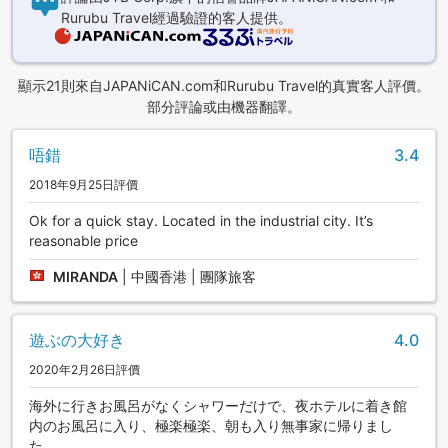
Rurubu Travel經過驗證的客人提供。
顯示21則來自JAPANiCAN.com和Rurubu Travel的真實客人評價。
部分評論或由機器翻譯。
唔錯
3.4
2018年9月25日評價
Ok for a quick stay. Located in the industrial city. It’s
reasonable price
MIRANDA
|
中國香港 | 團隊旅客
遊ぶの大好き
4.0
2020年2月26日評價
海外に行きお風呂がなくシャワーだけで、夜ホテルに着き館
内のお風呂に入り、極楽極楽、朝も入り無事家に帰りまし
た。