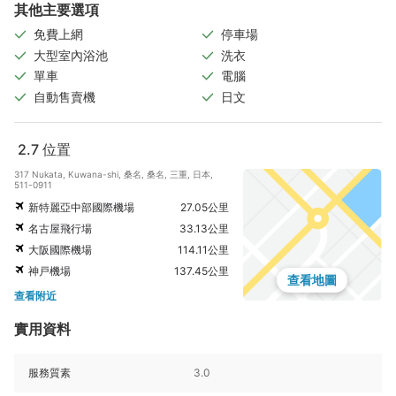
其他主要選項
免費上網
停車場
大型室內浴池
洗衣
單車
電腦
自動售賣機
日文
2.7
位置
317 Nukata, Kuwana-shi, 桑名, 桑名, 三重, 日本,
511-0911
新特麗亞中部國際機場
27.05公里
名古屋飛行場
33.13公里
大阪國際機場
114.11公里
神戸機場
137.45公里
查看地圖
查看附近
實用資料
服務質素
3.0