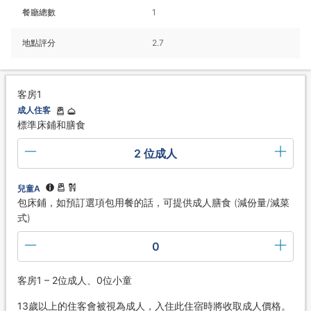
餐廳總數
1
地點評分
2.7
客房1
成人住客
標準床鋪和膳食
2 位成人
兒童A
包床鋪，如預訂選項包用餐的話，可提供成人膳食 (減份量/減菜
式)
0
客房1 – 2位成人、0位小童
13歲以上的住客會被視為成人，入住此住宿時將收取成人價格。