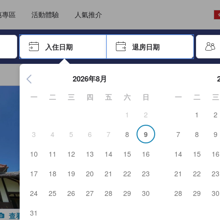
選擇語言
選擇貨幣
惠專區
活動體驗
人氣推介
尋找，再按Enter鍵選擇
入住日期
退房日期
按Enter鍵開始瀏覽日期選擇器，並使用方向鍵瀏覽入住和退房
2026年8月
一
二
三
四
五
六
日
一
二
三
1
2
1
2
3
4
5
6
7
8
9
7
8
9
10
11
12
13
14
15
16
14
15
16
17
18
19
20
21
22
23
21
22
23
24
25
26
27
28
29
30
28
29
30
31
查看全部照片