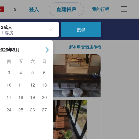
登入
創建帳戶
我的行程
¥
2成人
搜尋
1 客房
日期。使用Enter鍵選擇日期後，入住日期將會選取。請重覆相同步驟以
所有甲賀酒店住宿
2026年9月
四
五
六
日
3
4
5
6
10
11
12
13
17
18
19
20
24
25
26
27