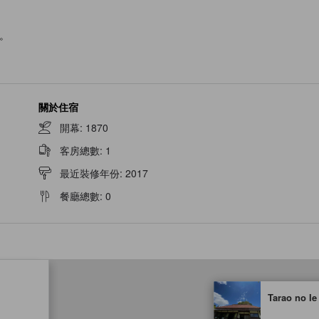
。
關於住宿
開幕
:
1870
客房總數
:
1
最近裝修年份
:
2017
餐廳總數
:
0
tooltip
Tarao no Ie
金星評級由夥伴網站提