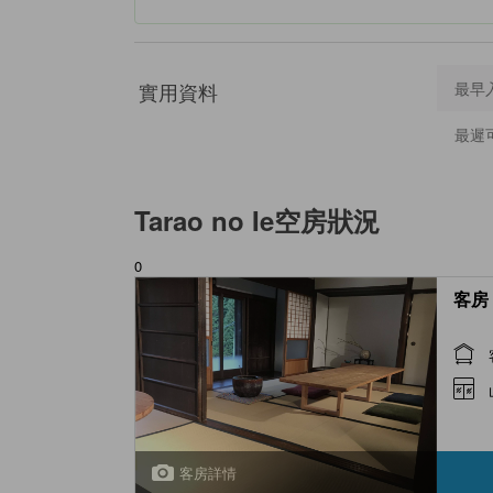
實用資料
最早
最遲
Tarao no Ie
空房狀況
0
客房 
客房詳情