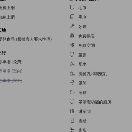
免費上網
毛巾
無線上網
毛巾
牙刷
天地
免費供暖
嬰兒食品 (根據客人要求準備)
免費空調
出行
坐廁
停車場 [免費]
肥皂
停車場 [室內]不適用
停車場 [室內]
洗髮乳和潤髮乳
停車場 [室外]不適用
停車場 [室外]
風筒
浴缸
帶清潔功能的廁所
淋浴間
雪櫃
廁所