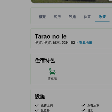
概覽
客房
設施
位置
政策
金星評級由夥伴網站提供，反映住客對舒適度及設施
tooltip
Tarao no Ie
甲賀, 甲賀, 日本, 529-1821
- 查看地圖
住宿特色
停車場
設施
免費上網
免費泊車
兒童餐
日文