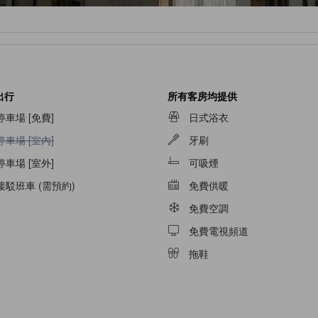
出行
所有客房均提供
停車場 [免費]
日式浴衣
停車場 [室內]不適用
停車場 [室內]
牙刷
停車場 [室外]
可吸煙
接駁班車 (需預約)
免費供暖
免費空調
免費電視頻道
拖鞋