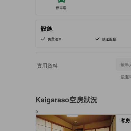
停車場
設施
免費泊車
接送服務
實用資料
最早
最遲
Kaigaraso
空房狀況
0
客房 