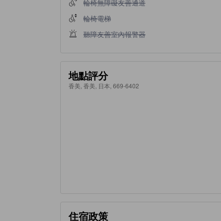
輪椅無障礙友善通道不適用
輪椅無障礙友善通道
輪椅電梯不適用
輪椅電梯
聽障友善室內報警器不適用
聽障友善室內報警器
地點評分
香美, 香美, 日本, 669-6402
住宿政策