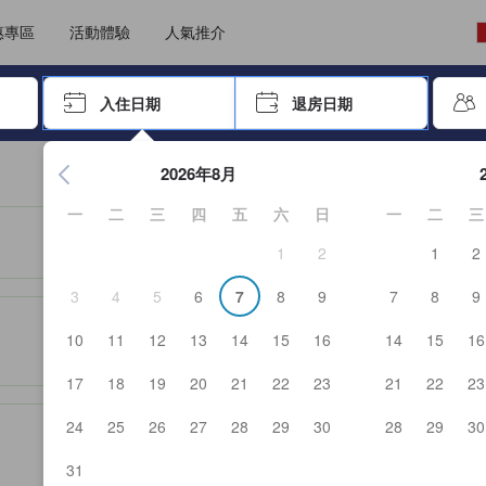
選擇語言
選擇貨幣
惠專區
活動體驗
人氣推介
尋找，再按Enter鍵選擇
入住日期
退房日期
按Enter鍵開始瀏覽日期選擇器，並使用方向鍵瀏覽入住和退房
2026年8月
一
二
三
四
五
六
日
一
二
三
1
2
1
2
3
4
5
6
7
8
9
7
8
9
服務等的預期。
10
11
12
13
14
15
16
14
15
16
17
18
19
20
21
22
23
21
22
23
24
25
26
27
28
29
30
28
29
30
31