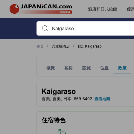
酒店和日式旅館
優
首先輸入住宿名稱或關鍵字搜尋，並使用箭頭鍵或 Tab鍵
主頁
兵庫縣酒店
預訂Kaigaraso
概覽
客房
設施
位置
政策
金星評級由夥伴網站提供，反映住客對舒適度及設施
tooltip
Kaigaraso
香美, 香美, 日本, 669-6402
- 查看地圖
住宿特色