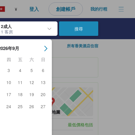
登入
創建帳戶
我的行程
¥
2成人
搜尋
1 客房
日期。使用Enter鍵選擇日期後，入住日期將會選取。請重覆相同步驟以
所有香美酒店住宿
2026年9月
四
五
六
日
3
4
5
6
10
11
12
13
17
18
19
20
24
25
26
27
查看地圖
泊車
最低價格包括