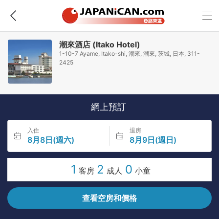
潮來酒店 (Itako Hotel)
1-10-7 Ayame, Itako-shi, 潮來, 潮來, 茨城, 日本, 311-
2425
網上預訂
入住
退房
8月8日(週六)
8月9日(週日)
1
2
0
客房
成人
小童
查看空房和價格