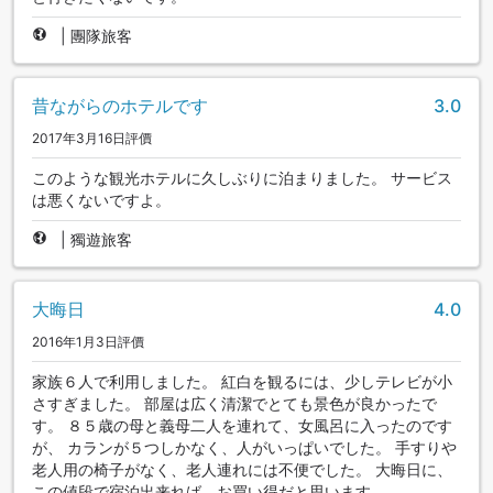
|
團隊旅客
昔ながらのホテルです
3.0
2017年3月16日評價
このような観光ホテルに久しぶりに泊まりました。 サービス
は悪くないですよ。
|
獨遊旅客
大晦日
4.0
2016年1月3日評價
家族６人で利用しました。 紅白を観るには、少しテレビが小
さすぎました。 部屋は広く清潔でとても景色が良かったで
す。 ８５歳の母と義母二人を連れて、女風呂に入ったのです
が、 カランが５つしかなく、人がいっぱいでした。 手すりや
老人用の椅子がなく、老人連れには不便でした。 大晦日に、
この値段で宿泊出来れば、お買い得だと思います。