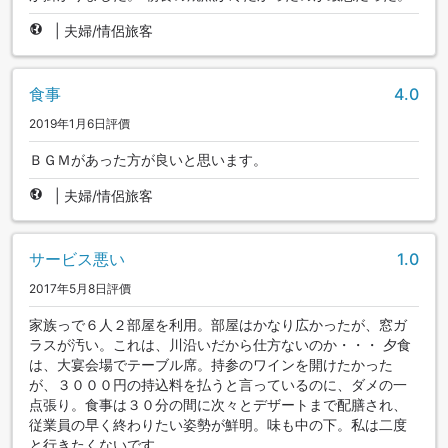
|
夫婦/情侶旅客
食事
4.0
2019年1月6日評價
ＢＧＭがあった方が良いと思います。
|
夫婦/情侶旅客
サービス悪い
1.0
2017年5月8日評價
家族っで６人２部屋を利用。部屋はかなり広かったが、窓ガ
ラスが汚い。これは、川沿いだから仕方ないのか・・・ 夕食
は、大宴会場でテーブル席。持参のワインを開けたかった
が、３０００円の持込料を払うと言っているのに、ダメの一
点張り。食事は３０分の間に次々とデザートまで配膳され、
従業員の早く終わりたい姿勢が鮮明。味も中の下。私は二度
と行きたくないです。