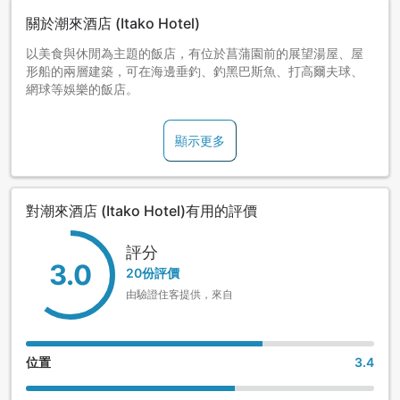
關於潮來酒店 (Itako Hotel)
以美食與休閒為主題的飯店，有位於菖蒲園前的展望湯屋、屋
形船的兩層建築，可在海邊垂釣、釣黑巴斯魚、打高爾夫球、
網球等娛樂的飯店。
顯示更多
對潮來酒店 (Itako Hotel)有用的評價
評分
3.0
20份評價
由驗證住客提供，來自
位置
3.4