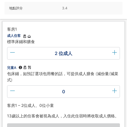
地點評分
3.4
客房1
成人住客
標準床鋪和膳食
2 位成人
兒童A
包床鋪，如預訂選項包用餐的話，可提供成人膳食 (減份量/減菜
式)
0
客房1 – 2位成人、0位小童
13歲以上的住客會被視為成人，入住此住宿時將收取成人價格。