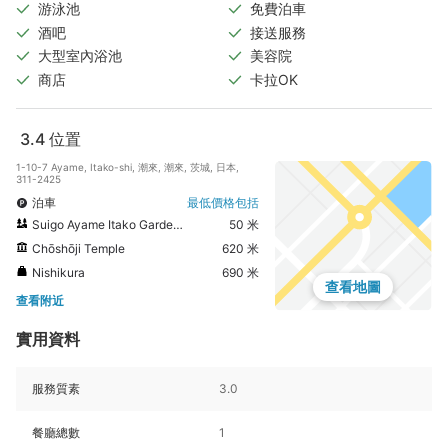
游泳池
免費泊車
酒吧
接送服務
大型室內浴池
美容院
商店
卡拉OK
3.4
位置
1-10-7 Ayame, Itako-shi, 潮來, 潮來, 茨城, 日本,
311-2425
泊車
最低價格包括
Suigo Ayame Itako Gardens
50 米
Chōshōji Temple
620 米
Nishikura
690 米
查看地圖
查看附近
實用資料
服務質素
3.0
餐廳總數
1