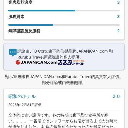
客房及舒適度
3
服務質素
3
無障礙設施及服務
2
評論由JTB Corp.旗下的信譽品牌JAPANiCAN.com 和
Rurubu Travel經過驗證的客人提供。
顯示15則來自JAPANiCAN.com和Rurubu Travel的真實客人評價。
部分評論或由機器翻譯。
昭和のホテル
2.0
2025年12月31日評價
全体的に古い設備です。冬の時期は廊下及び食事所が寒
い。。。。 一番湯ではシャワーからお湯が出るまで大分時間
が掛かりました。 朝食の焼魚が冷たかったのが最悪だった。