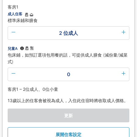
客房1
成人住客
標準床鋪和膳食
2 位成人
兒童A
包床鋪，如預訂選項包用餐的話，可提供成人膳食 (減份量/減菜
式)
0
客房1 – 2位成人、0位小童
13歲以上的住客會被視為成人，入住此住宿時將收取成人價格。
更新
展開住客設定