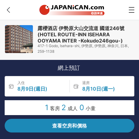
露櫻酒店 伊勢原大山交流道 國道246號
(HOTEL ROUTE-INN ISEHARA
OOYAMA INTER -Kokudo246gou-)
417-1 Godo, Isehara-shi, 伊勢原, 伊勢原, 神奈川, 日本,
259-1138
網上預訂
入住
退房
8月9日(週日)
8月10日(週一)
1
2
0
客房
成人
小童
查看空房和價格