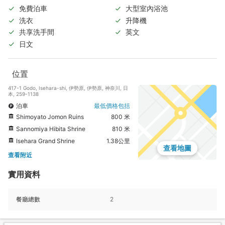
免費泊車
大型室內浴池
洗衣
升降機
共享洗手間
英文
日文
位置
417-1 Godo, Isehara-shi, 伊勢原, 伊勢原, 神奈川, 日
本, 259-1138
泊車
最低價格包括
Shimoyato Jomon Ruins
800 米
Sannomiya Hibita Shrine
810 米
Isehara Grand Shrine
1.38公里
查看地圖
查看附近
實用資料
餐廳總數
2