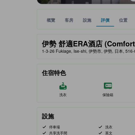
概覽
客房
設施
評價
位置
金星評級由夥伴網站提供，反映住客對舒適度及設施
tooltip
伊勢 舒適ERA酒店 (Comfort H
1-3-26 Fukiage, Ise-shi, 伊勢市, 伊勢, 日本, 516-
住宿特色
洗衣
保險箱
設施
停車場
洗衣
共享洗手間
英文