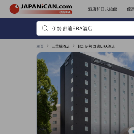
JAPANiCAN所有評價由實際住客提供，客人需預訂住宿並完成入住方
tooltip
更多詳情
無障礙設施及服務評分5分滿分獲5分，於伊勢屬高評分
位置評分5分滿分獲4.7分，於伊勢屬高評分
客房及舒適度評分5分滿分獲4.5分，於伊勢屬高評分
服務質素評分5分滿分獲4.3分，於伊勢屬高評分
酒店和日式旅館
優
首先輸入住宿名稱或關鍵字搜尋，並使用箭頭鍵或 Tab鍵
主頁
三重縣酒店
預訂伊勢 舒適ERA酒店