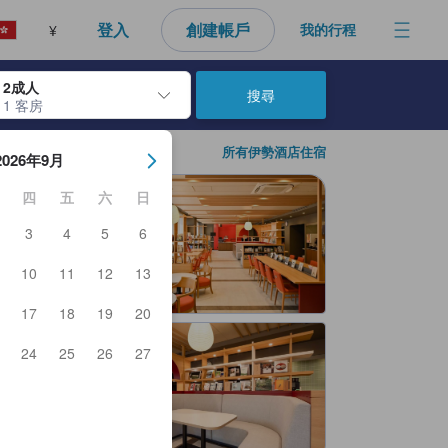
登入
創建帳戶
我的行程
¥
2成人
搜尋
1 客房
日期。使用Enter鍵選擇日期後，入住日期將會選取。請重覆相同步驟以
所有伊勢酒店住宿
2026年9月
四
五
六
日
3
4
5
6
10
11
12
13
17
18
19
20
24
25
26
27