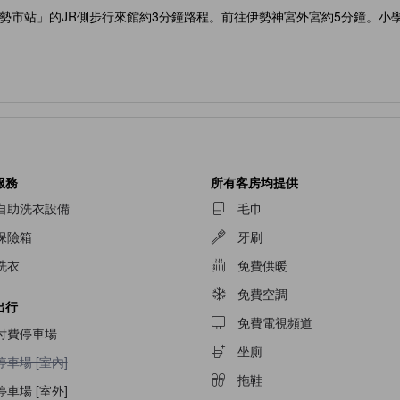
「伊勢市站」的JR側步行來館約3分鐘路程。前往伊勢神宮外宮約5分鐘。
服務
所有客房均提供
自助洗衣設備
毛巾
保險箱
牙刷
洗衣
免費供暖
免費空調
出行
免費電視頻道
付費停車場
坐廁
停車場 [室內]不適用
停車場 [室內]
拖鞋
停車場 [室外]