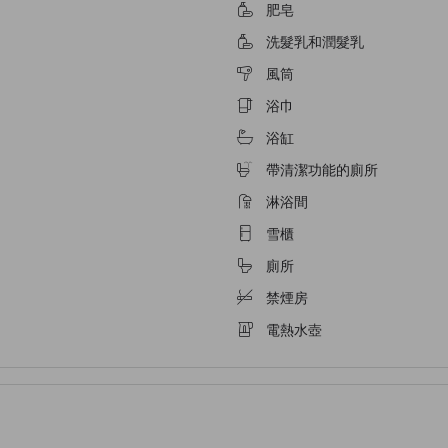
肥皂
洗髮乳和潤髮乳
風筒
浴巾
浴缸
帶清潔功能的廁所
淋浴間
雪櫃
廁所
禁煙房
電熱水壺