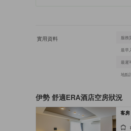
實用資料
服務
最早
最遲
地點
伊勢 舒適ERA酒店
空房狀況
客房 