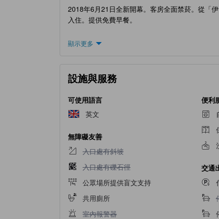
2018年6月21日全新開幕。客房全面禁菸。從
入住。提供免費早餐。
顯示更多
設施與服務
可使用語言
便利
英文
無障礙友善
入口處有斜坡不適用
入口處有斜坡
入口處有礫石徑不適用
入口處有礫石徑
交通
公眾場所提供盲文支持
共用廁所
室內報警器不適用
室內報警器