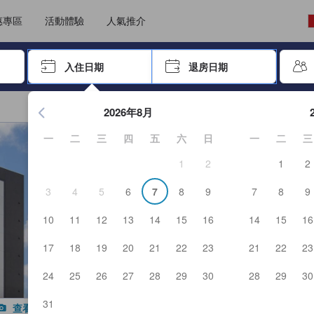
能填寫評價。這可確保資訊可靠真實，讓客人預訂更精明。
選擇語言
選擇貨幣
惠專區
活動體驗
人氣推介
尋找，再按Enter鍵選擇
入住日期
退房日期
按Enter鍵開始瀏覽日期選擇器，並使用方向鍵瀏覽入住和退房
2026年8月
一
二
三
四
五
六
日
一
二
三
1
2
1
2
3
4
5
6
7
8
9
7
8
9
10
11
12
13
14
15
16
14
15
16
17
18
19
20
21
22
23
21
22
23
24
25
26
27
28
29
30
28
29
30
31
查看全部照片