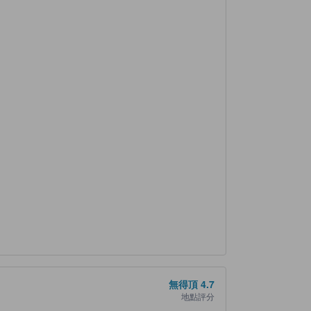
無得頂
4.7
地點評分