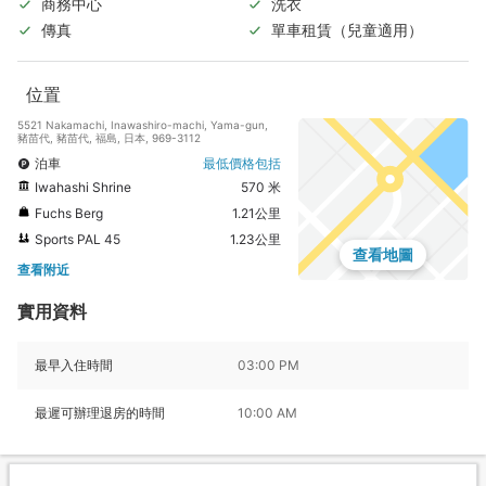
商務中心
洗衣
傳真
單車租賃（兒童適用）
位置
5521 Nakamachi, Inawashiro-machi, Yama-gun,
豬苗代, 豬苗代, 福島, 日本, 969-3112
泊車
最低價格包括
Iwahashi Shrine
570 米
Fuchs Berg
1.21公里
Sports PAL 45
1.23公里
查看地圖
查看附近
實用資料
最早入住時間
03:00 PM
最遲可辦理退房的時間
10:00 AM