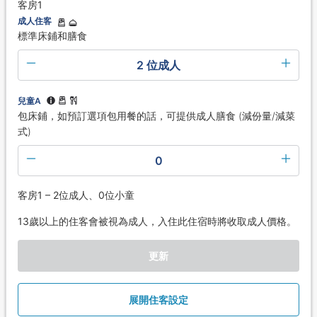
客房1
成人住客
標準床鋪和膳食
2 位成人
兒童A
包床鋪，如預訂選項包用餐的話，可提供成人膳食 (減份量/減菜
式)
0
客房1 – 2位成人、0位小童
13歲以上的住客會被視為成人，入住此住宿時將收取成人價格。
更新
展開住客設定