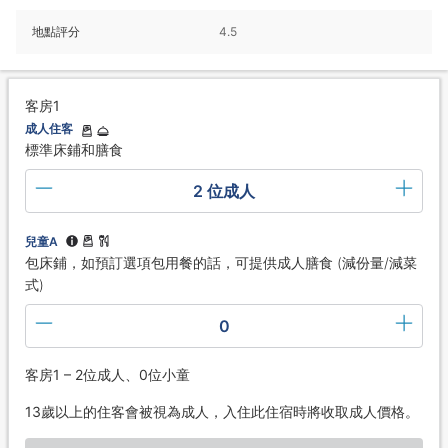
地點評分
4.5
客房1
成人住客
標準床鋪和膳食
2 位成人
兒童A
包床鋪，如預訂選項包用餐的話，可提供成人膳食 (減份量/減菜
式)
0
客房1 – 2位成人、0位小童
13歲以上的住客會被視為成人，入住此住宿時將收取成人價格。