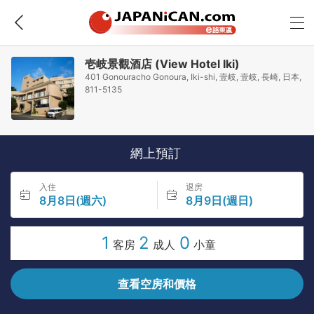
壱岐景觀酒店 (View Hotel Iki)
401 Gonouracho Gonoura, Iki-shi, 壹岐, 壹岐, 長崎, 日本,
811-5135
網上預訂
入住
退房
8月8日(週六)
8月9日(週日)
1
2
0
客房
成人
小童
查看空房和價格