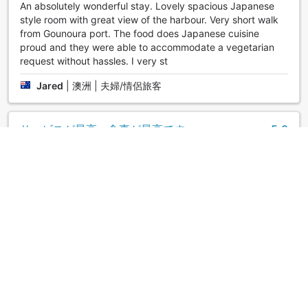
An absolutely wonderful stay. Lovely spacious Japanese
style room with great view of the harbour. Very short walk
from Gounoura port. The food does Japanese cuisine
proud and they were able to accommodate a vegetarian
request without hassles. I very st
Jared
|
澳洲 | 夫婦/情侶旅客
サービスが最高、食事が最高です。
5.0
2025年11月14日評價
館内風呂は、景色も良くサウナも良かったです。２泊して一
泊めの素晴らしい会席料理、二泊めは、全く違った素晴らし
いメニューを用意してくれ、朝食も変えてくれました。
匿名
|
團隊旅客
ほぼ毎年
5.0
2018年8月9日評價