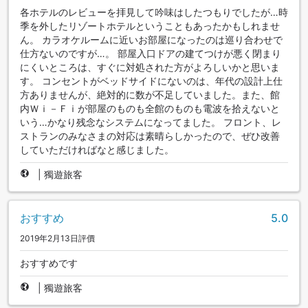
各ホテルのレビューを拝見して吟味はしたつもりでしたが…時
季を外したリゾートホテルということもあったかもしれませ
ん。 カラオケルームに近いお部屋になったのは巡り合わせで
仕方ないのですが…。 部屋入口ドアの建てつけが悪く閉まり
にくいところは、すぐに対処された方がよろしいかと思いま
す。 コンセントがベッドサイドにないのは、年代の設計上仕
方ありませんが、絶対的に数が不足していました。また、館
内Ｗｉ－Ｆｉが部屋のものも全館のものも電波を拾えないと
いう…かなり残念なシステムになってました。 フロント、レ
ストランのみなさまの対応は素晴らしかったので、ぜひ改善
していただければなと感じました。
|
獨遊旅客
おすすめ
5.0
2019年2月13日評價
おすすめです
|
獨遊旅客