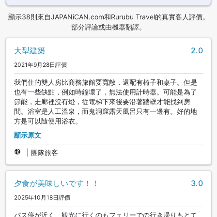
顯示38則來自JAPANiCAN.com和Rurubu Travel的真實客人評價。
部分評論或由機器翻譯。
大型建築
2.0
2021年9月28日評價
我們住的雙人房比商務旅館要寬敞，還配有椅子和桌子。但是
也有一些缺點，例如時鐘壞了，無法使用計時器。可能是為了
節能，走廊裡沒有燈，從電梯下來後要沿著牆壁才能找到房
間。浴室是人工溫泉，而鬼洞窟露天風呂只有一邊有。好的地
方是可以隨便用浴衣。
顯示原文
|
團隊旅客
夕食が美味しいです！！
3.0
2025年10月18日評價
バス停が近く、観光に行くのもフェリーでの行き帰りもとて