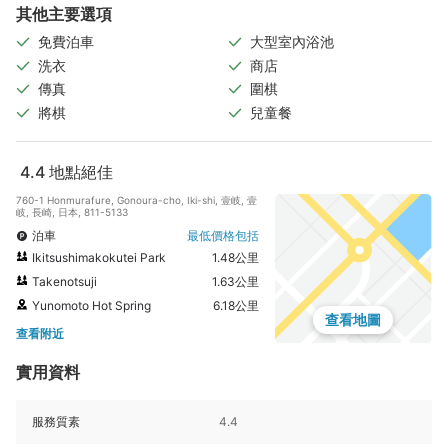
其他主要選項
免費泊車
大型室內浴池
洗衣
商店
傳真
圍棋
將棋
兒童餐
4.4
地點絕佳
760-1 Honmurafure, Gonoura-cho, Iki-shi, 壹岐, 壹
岐, 長崎, 日本, 811-5133
泊車
最低價格包括
Ikitsushimakokutei Park
1.48公里
Takenotsuji
1.63公里
Yunomoto Hot Spring
6.18公里
查看地圖
查看附近
實用資料
服務質素
4.4