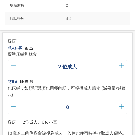
餐廳總數
2
地點評分
4.4
客房1
成人住客
標準床鋪和膳食
2 位成人
兒童A
包床鋪，如預訂選項包用餐的話，可提供成人膳食 (減份量/減菜
式)
0
客房1 – 2位成人、0位小童
13歲以上的住客會被視為成人，入住此住宿時將收取成人價格。