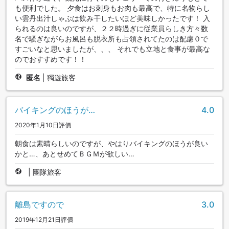
も便利でした。 夕食はお刺身もお肉も最高で、特に名物らし
い雲丹出汁しゃぶは飲み干したいほど美味しかったです！ 入
られるのは良いのですが、２２時過ぎに従業員らしき方々数
名で騒ぎながらお風呂も脱衣所も占領されてたのは配慮０で
すごいなと思いましたが、、、 それでも立地と食事が最高な
のでおすすめです！！
匿名
|
獨遊旅客
バイキングのほうが…
4.0
2020年1月10日評價
朝食は素晴らしいのですが、やはりバイキングのほうが良い
かと…、あとせめてＢＧＭが欲しい…
|
團隊旅客
離島ですので
3.0
2019年12月21日評價