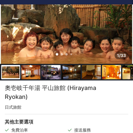
1/33
奧壱岐千年湯 平山旅館 (Hirayama
Ryokan)
日式旅館
其他主要選項
免費泊車
接送服務