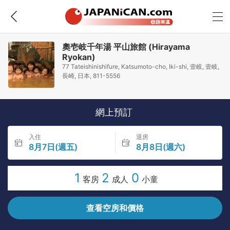
奧壱岐千年湯 平山旅館 (Hirayama
Ryokan)
77 Tateishinishifure, Katsumoto-cho, Iki-shi, 壹岐, 壹岐,
長崎, 日本, 811-5556
網上預訂
入住
退房
8月7日(週五)
8月8日(週六)
1
2
0
客房
成人
小童
查看空房和價格