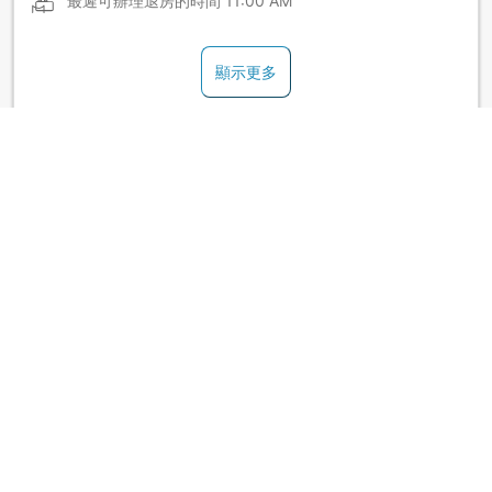
最遲可辦理退房的時間
11:00 AM
顯示更多
浴池
顯示更多
日式旅館政策
能否加床取決房型，請查看房間入住上限詳情。
顯示更多