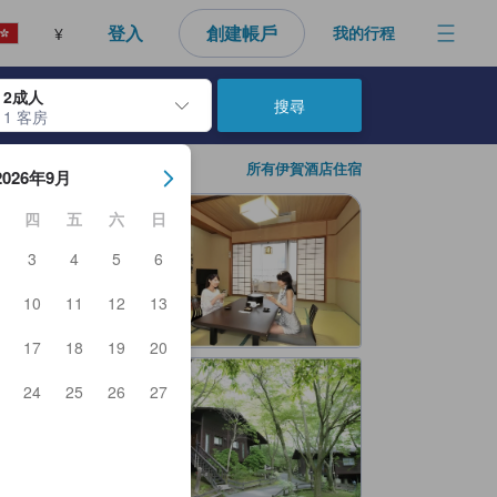
登入
創建帳戶
我的行程
¥
2成人
搜尋
1 客房
日期。使用Enter鍵選擇日期後，入住日期將會選取。請重覆相同步驟以
所有伊賀酒店住宿
2026年9月
四
五
六
日
3
4
5
6
10
11
12
13
17
18
19
20
24
25
26
27