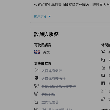
位置於室生赤目青山國家指定公園內，環繞在大自
顯示更多
設施與服務
可使用語言
休閒
英文
無障礙友善
入口處有斜坡不適用
入口處有斜坡
入口處有礫石徑不適用
入口處有礫石徑
公眾場所提供盲文支持不適用
公眾場所提供盲文支持
共用廁所不適用
共用廁所
室內報警器不適用
室內報警器
帶扶手的廁所和浴缸不適用
帶扶手的廁所和浴缸