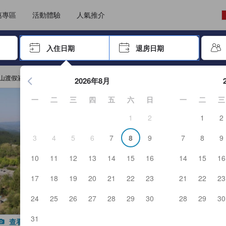
能填寫評價。這可確保資訊可靠真實，讓客人預訂更精明。
選擇語言
選擇貨幣
惠專區
活動體驗
人氣推介
尋找，再按Enter鍵選擇
入住日期
退房日期
按Enter鍵開始瀏覽日期選擇器，並使用方向鍵瀏覽入住和退房
山渡假酒店
2026年8月
一
二
三
四
五
六
日
一
二
三
1
2
1
2
3
4
5
6
7
8
9
7
8
9
10
11
12
13
14
15
16
14
15
16
17
18
19
20
21
22
23
21
22
23
24
25
26
27
28
29
30
28
29
30
31
查看全部照片