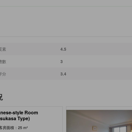
質素
4.5
總數
3
評分
3.4
況
nese-style Room
tsukasa Type)
客房面積：25 m²