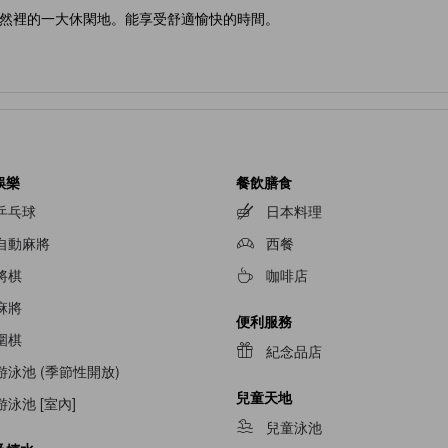
然裡的一大休閑地。能享受舒適愉快的時間。
娛樂
餐飲膳食
乒乓球
日本料理
自動麻將
西餐
將棋
咖啡店
麻將
便利服務
圍棋
紀念品店
游泳池 (季節性開放)
兒童天地
游泳池 [室內]
兒童泳池