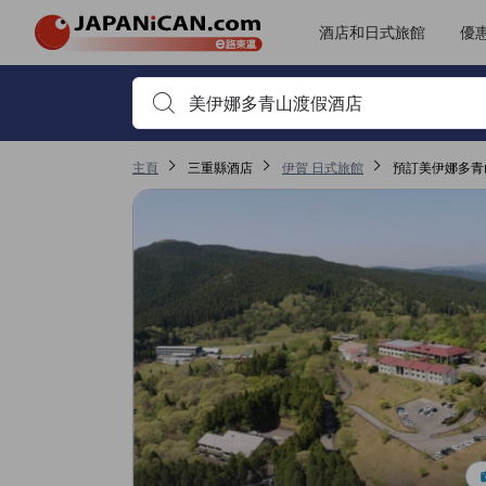
JAPANiCAN所有評價由實際住客提供，客人需預訂住宿並完成入住方
tooltip
更多詳情
服務質素評分5分滿分獲4.5分，於伊賀屬高評分
客房及舒適度評分5分滿分獲4.3分，於伊賀屬高評分
位置評分5分滿分獲3.4分，於伊賀屬高評分
無障礙設施及服務評分5分滿分獲3分，於伊賀屬高評分
轉到評價頁面 1
轉到評價頁面 1
酒店和日式旅館
優
首先輸入住宿名稱或關鍵字搜尋，並使用箭頭鍵或 Tab鍵
主頁
三重縣酒店
伊賀 日式旅館
預訂美伊娜多青