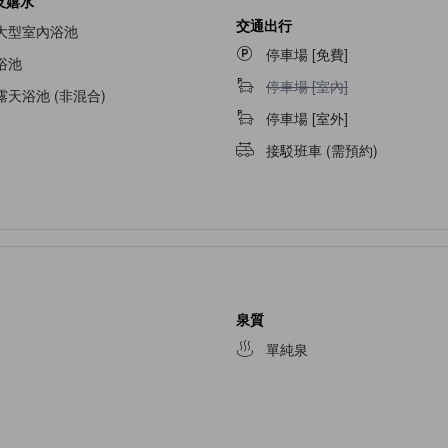
及嬉水
交通出行
大型室內浴池
停車場 [免費]
浴池
停車場 [室內]不適用
停車場 [室內]
露天浴池 (非混合)
停車場 [室外]
接駁班車 (需預約)
泉質
單純泉