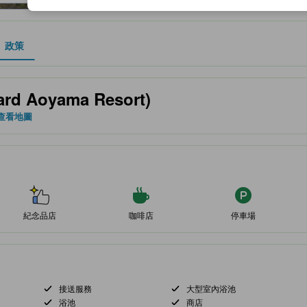
政策
服務等的預期。
Aoyama Resort)
 查看地圖
紀念品店
咖啡店
停車場
接送服務
大型室內浴池
浴池
商店