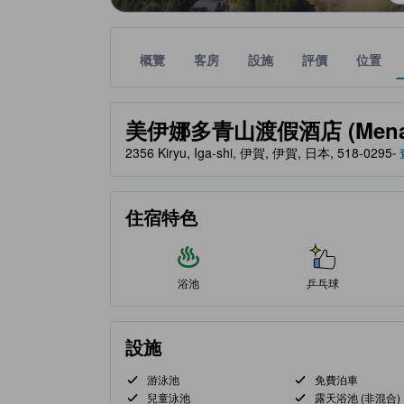
概覽
客房
設施
評價
位置
金星評級由夥伴網站提供，反映住客對舒適度及設施
tooltip
美伊娜多青山渡假酒店 (Menard 
2356 Kiryu, Iga-shi, 伊賀, 伊賀, 日本, 518-0295
-
住宿特色
浴池
乒乓球
設施
游泳池
免費泊車
兒童泳池
露天浴池 (非混合)