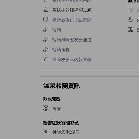
游泳
帶扶手的樓梯和走廊
接待處提供手語翻譯不適用
接待處提供手語翻譯
輪椅不適用
輪椅
輪椅無障礙友善通道不適用
輪椅無障礙友善通道
輪椅電梯不適用
輪椅電梯
聽障友善室內報警器不適用
聽障友善室內報警器
溫泉相關資訊
熱水類型
溫泉
改善症狀/保健功效
神經痛/風濕病