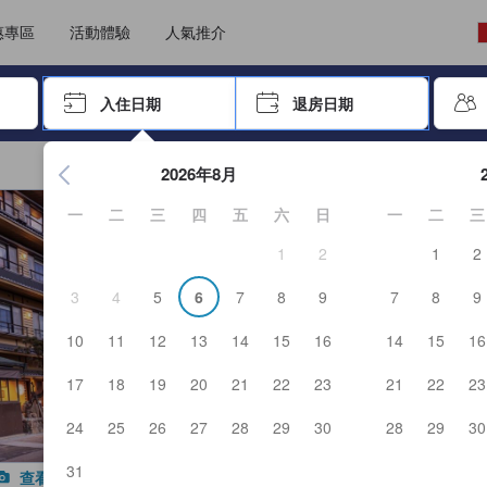
能填寫評價。這可確保資訊可靠真實，讓客人預訂更精明。
選擇語言
選擇貨幣
惠專區
活動體驗
人氣推介
尋找，再按Enter鍵選擇
入住日期
退房日期
按Enter鍵開始瀏覽日期選擇器，並使用方向鍵瀏覽入住和退房
2026年8月
一
二
三
四
五
六
日
一
二
三
1
2
1
2
3
4
5
6
7
8
9
7
8
9
10
11
12
13
14
15
16
14
15
16
17
18
19
20
21
22
23
21
22
23
24
25
26
27
28
29
30
28
29
30
31
查看全部照片