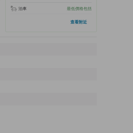
泊車
最低價格包括
人氣景點
查看附近
廣島和平紀念資料館
15.9公里
和平紀念大廳
15.9公里
和平鐘
15.9公里
和平紀念公園
16.0公里
紀念碑
16.0公里
附近景點
O-Shakushi
20 米
Shakushi-no-ie
30 米
YAMADAYA Miyajima-honten
70 米
Sankido
90 米
Machiya Street
110 米