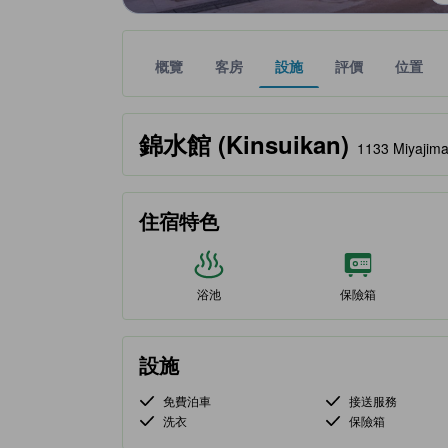
概覽
客房
設施
評價
位置
金星評級由夥伴網站提供，反映住客對舒適度及設施
tooltip
錦水館 (Kinsuikan)
1133 Miyajim
住宿特色
浴池
保險箱
設施
免費泊車
接送服務
洗衣
保險箱