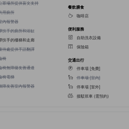
公眾場所提供盲文支持不適用
公眾場所提供盲文支持
餐飲膳食
共用廁所不適用
共用廁所
咖啡店
室內報警器不適用
室內報警器
便利服務
帶扶手的廁所和浴缸不適用
帶扶手的廁所和浴缸
自助洗衣設備
帶扶手的樓梯和走廊
保險箱
接待處提供手語翻譯不適用
接待處提供手語翻譯
輪椅不適用
輪椅
交通出行
輪椅無障礙友善通道不適用
輪椅無障礙友善通道
停車場 [免費]
輪椅電梯不適用
輪椅電梯
停車場 [室內]不適用
停車場 [室內]
聽障友善室內報警器不適用
聽障友善室內報警器
停車場 [室外]
接駁班車 (需預約)