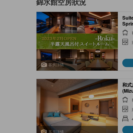
錦水館
空房狀況
Suit
Spri
客房詳情
和式房
(Mizu
客房詳情