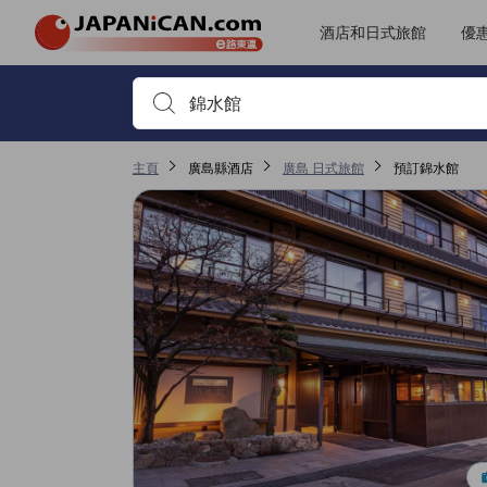
JAPANiCAN所有評價由實際住客提供，客人需預訂住宿並完成入住方
tooltip
更多詳情
服務質素評分5分滿分獲4.7分，於廣島屬高評分
無障礙設施及服務評分5分滿分獲4.7分，於廣島屬高評分
客房及舒適度評分5分滿分獲4.5分，於廣島屬高評分
位置評分5分滿分獲4.3分，於廣島屬高評分
酒店和日式旅館
優
首先輸入住宿名稱或關鍵字搜尋，並使用箭頭鍵或 Tab鍵
主頁
廣島縣酒店
廣島 日式旅館
預訂錦水館