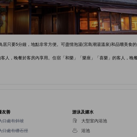
鳥居只要5分鐘，地點非常方便。可盡情泡湯(宮島潮湯溫泉)和品嚐美食
i」的客人，晚餐於客房內享用。住宿「和樂」「樂座」「喜樂」的客人，
礙友善
游泳及嬉水
入口處有斜坡不適用
入口處有斜坡
大型室內浴池
入口處有礫石徑不適用
入口處有礫石徑
浴池