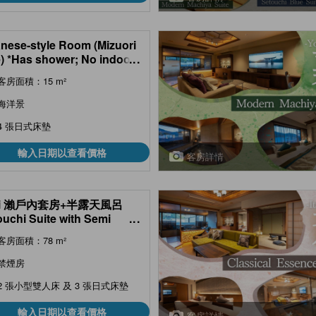
nese-style Room (Mizuori
) *Has shower; No indoor
...
客房面積：15 m²
海洋景
4 張日式床墊
輸入日期以查看價格
客房詳情
Ai 瀨戶內套房+半露天風呂
ouchi Suite with Semi
...
-air Bath (Ai Type) )
客房面積：78 m²
禁煙房
2 張小型雙人床 及 3 張日式床墊
輸入日期以查看價格
客房詳情