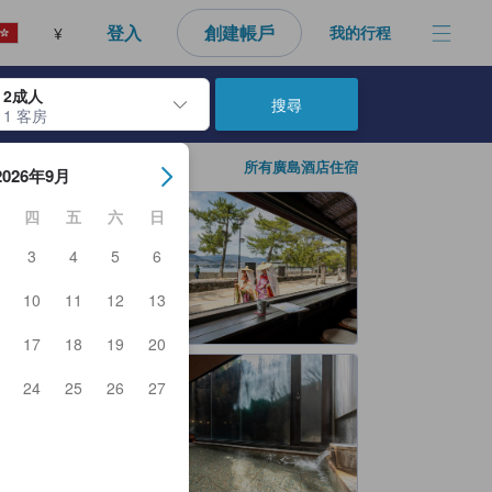
登入
創建帳戶
我的行程
¥
2成人
搜尋
1 客房
日期。使用Enter鍵選擇日期後，入住日期將會選取。請重覆相同步驟以
所有廣島酒店住宿
2026年9月
四
五
六
日
3
4
5
6
10
11
12
13
17
18
19
20
24
25
26
27