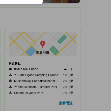
查看地圖
附近景點
Izumo Iwai Shrine
470 米
Yu Park Ogose Camping Ground
1.3公里
Mushanokoji Saneatsukinenatarashikimura Museum
2.0公里
Yamabukinosato Historical Park
2.5公里
Sakura no yama Park
2.9公里
查看附近