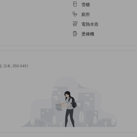
雪櫃
廁所
電熱水壺
燙褲機
能, 日本, 350-0451