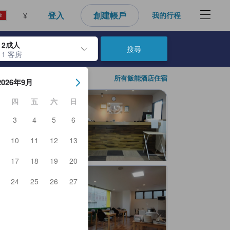
登入
創建帳戶
我的行程
¥
2成人
搜尋
1 客房
日期。使用Enter鍵選擇日期後，入住日期將會選取。請重覆相同步驟以
所有飯能酒店住宿
2026年9月
四
五
六
日
3
4
5
6
10
11
12
13
17
18
19
20
24
25
26
27