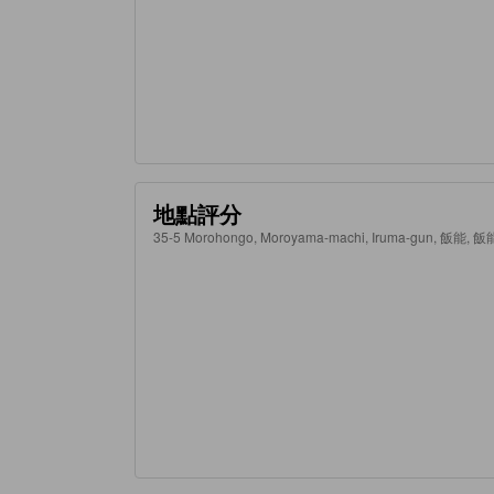
地點評分
35-5 Morohongo, Moroyama-machi, Iruma-gun, 飯能, 飯