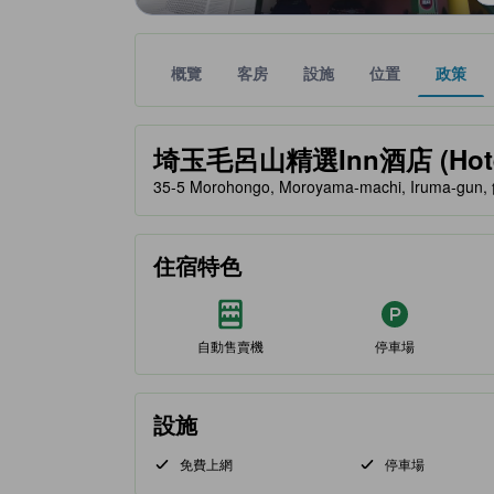
概覽
客房
設施
位置
政策
金星評級由夥伴網站提供，反映住客對舒適度及設施
tooltip
埼玉毛呂山精選Inn酒店 (Hotel S
35-5 Morohongo, Moroyama-machi, Iruma-gu
住宿特色
自動售賣機
停車場
設施
免費上網
停車場