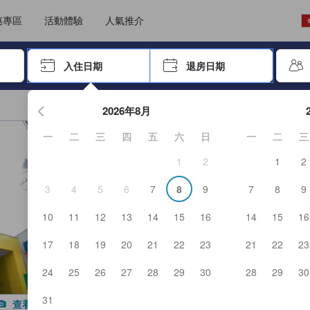
選擇語言
選擇貨幣
惠專區
活動體驗
人氣推介
尋找，再按Enter鍵選擇
入住日期
退房日期
按Enter鍵開始瀏覽日期選擇器，並使用方向鍵瀏覽入住和退房
2026年8月
一
二
三
四
五
六
日
一
二
三
1
2
1
2
3
4
5
6
7
8
9
7
8
9
10
11
12
13
14
15
16
14
15
16
17
18
19
20
21
22
23
21
22
23
24
25
26
27
28
29
30
28
29
30
31
查看全部照片