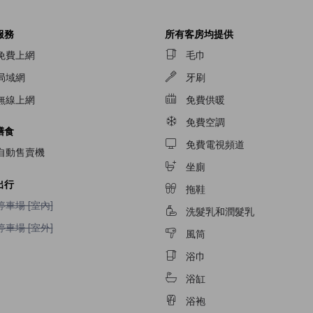
服務
所有客房均提供
免費上網
毛巾
局域網
牙刷
無線上網
免費供暖
免費空調
膳食
免費電視頻道
自動售賣機
坐廁
出行
拖鞋
停車場 [室內]不適用
停車場 [室內]
洗髮乳和潤髮乳
停車場 [室外]不適用
停車場 [室外]
風筒
浴巾
浴缸
浴袍