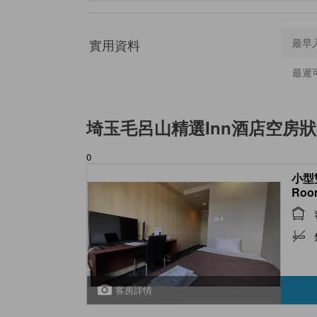
實用資料
最早
最遲
埼玉毛呂山精選Inn酒店
空房狀
0
小型雙
Roo
客房詳情