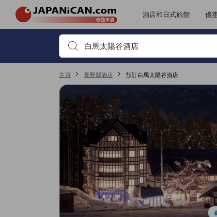
JAPANiCAN所有評價由實際住客提供，客人需預訂住宿並完成入住方
tooltip
更多詳情
位置評分5分滿分獲4分，於白馬屬高評分
無障礙設施及服務評分5分滿分獲4分，於白馬屬高評分
服務質素評分5分滿分獲3.3分，於白馬屬高評分
客房及舒適度評分5分滿分獲3分，於白馬屬高評分
酒店和日式旅館
優
首先輸入住宿名稱或關鍵字搜尋，並使用箭頭鍵或 Tab鍵
主頁
長野縣酒店
預訂白馬太陽谷酒店