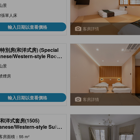
山景
2張單人床
輸入日期以查看價格
客房詳情
特別房(和洋式房) (Special
nese/Western-style Room
...
ex Wing) )
山景
禁煙房
輸入日期以查看價格
客房詳情
和洋式套房(1505)
anese/Western-style Suite
...
 1505, Annex) )
客房面積：55 m²