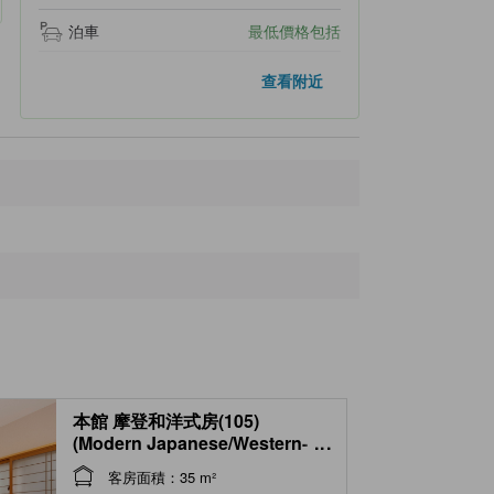
泊車
最低價格包括
附近景點
查看附近
Milky Four Chair Lift
90 米
Cosmo Four Lift
160 米
Iimori 1st High Speed Chair Lift
200 米
Iimori 6th Chair Lift
520 米
Goryu Telecabin
670 米
本館 摩登和洋式房(105)
(Modern Japanese/Western-
...
style Room (No. 105, Main
客房面積：35 m²
Building) )