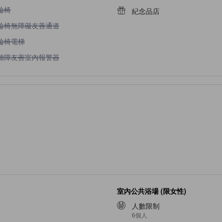
輪椅不適用
輪椅
紀念品店
輪椅無障礙友善通道不適用
輪椅無障礙友善通道
輪椅電梯不適用
輪椅電梯
聽障友善室內報警器不適用
聽障友善室內報警器
室內公共浴場 (限女性)
人數限制
6個人