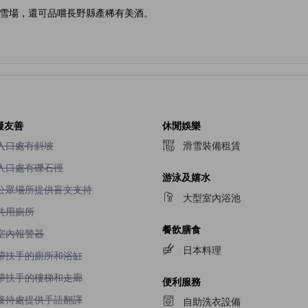
雪場，還可品嚐長野縣產稀有美酒。
礙友善
休閒娛樂
入口處有斜坡不適用
入口處有斜坡
滑雪裝備租賃
入口處有礫石徑不適用
入口處有礫石徑
游泳及嬉水
公眾場所提供盲文支持不適用
公眾場所提供盲文支持
大型室內浴池
共用廁所不適用
共用廁所
餐飲膳食
室內報警器不適用
室內報警器
日本料理
帶扶手的廁所和浴缸不適用
帶扶手的廁所和浴缸
帶扶手的樓梯和走廊不適用
帶扶手的樓梯和走廊
便利服務
接待處提供手語翻譯不適用
接待處提供手語翻譯
自助洗衣設備