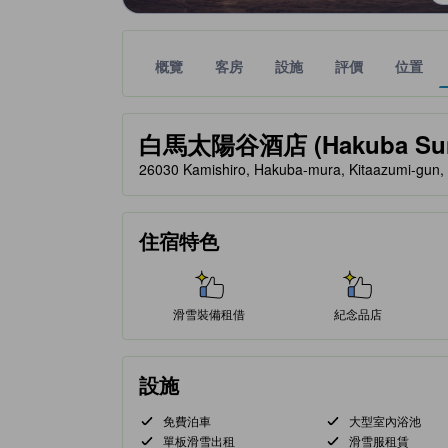
概覽
客房
設施
評價
位置
金星評級由夥伴網站提供，反映住客對舒適度及設施
tooltip
白馬太陽谷酒店 (Hakuba Sunva
26030 Kamishiro, Hakuba-mura, Kitaazumi-
住宿特色
滑雪裝備租借
紀念品店
設施
免費泊車
大型室內浴池
單板滑雪出租
滑雪服租賃