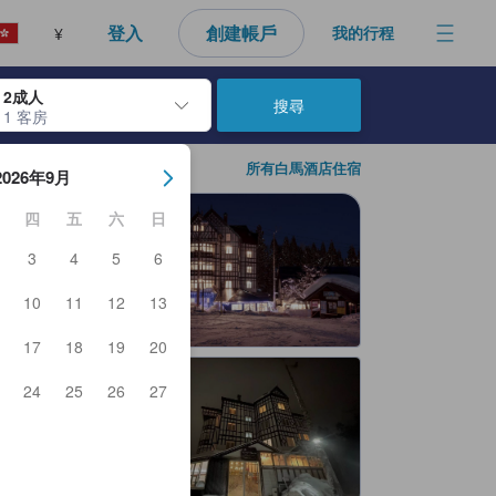
登入
創建帳戶
我的行程
¥
2成人
搜尋
1 客房
日期。使用Enter鍵選擇日期後，入住日期將會選取。請重覆相同步驟以
所有白馬酒店住宿
2026年9月
四
五
六
日
3
4
5
6
10
11
12
13
17
18
19
20
24
25
26
27