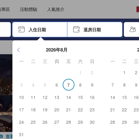
能填寫評價。這可確保資訊可靠真實，讓客人預訂更精明。
選擇語言
選擇貨幣
惠專區
活動體驗
人氣推介
尋找，再按Enter鍵選擇
入住日期
退房日期
按Enter鍵開始瀏覽日期選擇器，並使用方向鍵瀏覽入住和退房
2026年8月
一
二
三
四
五
六
日
一
二
三
1
2
1
2
3
4
5
6
7
8
9
7
8
9
10
11
12
13
14
15
16
14
15
16
17
18
19
20
21
22
23
21
22
23
24
25
26
27
28
29
30
28
29
30
31
查看全部照片