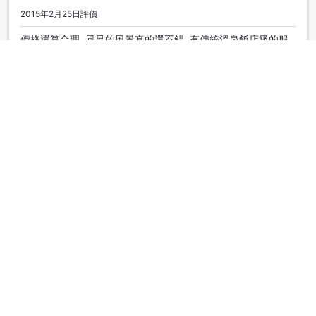
2015年2月25日評價
價格還算合理, 風呂的風景真的還不錯, 有傳統溫泉飯店級的服
務, 巴士站對面的交通也算方便
anita
|
台灣 | 團隊旅客
無得頂
4.7
2015年2月16日評價
服務細膩，仲居會在用餐時段將餐點直接送至客房，餐點好
吃，景致也相當棒！唯獨硬體設備可能稍微舊了一點。
chi
|
台灣 | 團隊旅客
顯示更多
返回客房選擇