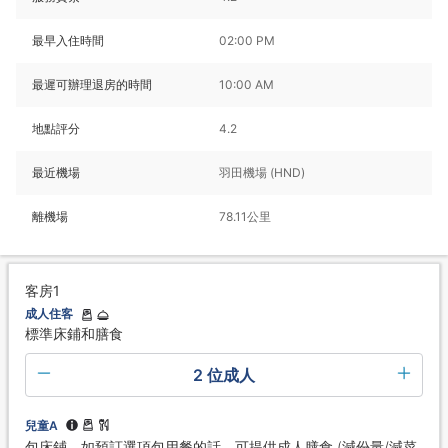
最早入住時間
02:00 PM
最遲可辦理退房的時間
10:00 AM
地點評分
4.2
最近機場
羽田機場 (HND)
離機場
78.11公里
客房1
成人住客
標準床鋪和膳食
2 位成人
兒童A
包床鋪，如預訂選項包用餐的話，可提供成人膳食 (減份量/減菜