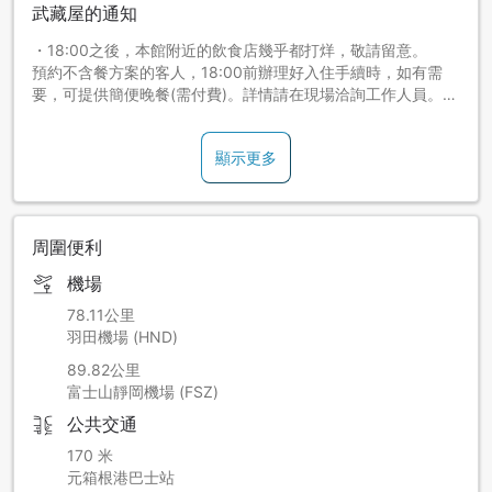
武藏屋的通知
・18:00之後，本館附近的飲食店幾乎都打烊，敬請留意。
預約不含餐方案的客人，18:00前辦理好入住手續時，如有需
要，可提供簡便晚餐(需付費)。詳情請在現場洽詢工作人員。
簡便晚餐菜單如下:海鮮蓋飯、鍋燒烏龍麵、牛丼、咖喱飯等
・預約附晚餐方案的客人，在客房提供時令日式會席料理。
顯示更多
・為迎合外國客人的口味，早餐提供西式或日式料理，可自選1
種。
請於現場告知工作人員。
周圍便利
[周邊觀光設施]
機場
・箱根神社:沿著蘆之湖畔的遊步道散步，約10分鐘即可到達。
・蘆之湖遊覽船:從本館附近的元箱根港搭乘遊覽船，可輕鬆周
78.11公里
遊箱根園、箱根港、元箱根港。天氣晴朗時，在船上還可欣賞
羽田機場 (HND)
到駒岳與富士山的美景！
89.82公里
・駒岳山頂:可從箱根園搭乘空中纜車前往駒岳山頂。(從本館開
富士山靜岡機場 (FSZ)
車到箱根園約10分鐘車程)
公共交通
也可從本館附近的元箱根港搭乘遊覽船前往箱根園。
170 米
元箱根港巴士站