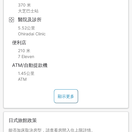
370 米
大芝巴士站
醫院及診所
5.52公里
Ohiradai Clinic
便利店
210 米
7 Eleven
ATM/自動提款機
1.45公里
ATM
顯示更多
日式旅館政策
能否加床取決房型，請查看房間入住上限詳情。