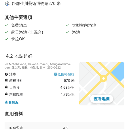
距離生川藝術博物館270 米
其他主要選項
免費泊車
大型室內浴池
露天浴池 (非混合)
浴池
卡拉OK
4.2
地點超好
20 Motohakone, Hakone-machi, Ashigarashimo-
gun, 蘆之湖, 箱根, 神奈川, 日本, 250-0522
泊車
最低價格包括
箱根神社
570 米
大涌谷
4.63公里
箱根纜車
4.78公里
查看地圖
查看附近
實用資料
服務質素
4.2