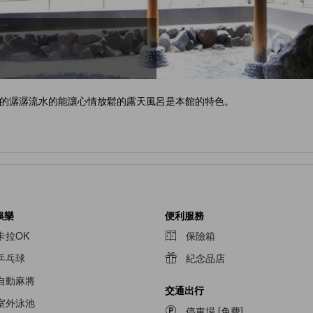
的潺潺流水的能讓心情放鬆的露天風呂是本館的特色。
娛樂
便利服務
卡拉OK
保險箱
乒乓球
紀念品店
自動麻將
交通出行
室外泳池
停車場 [免費]