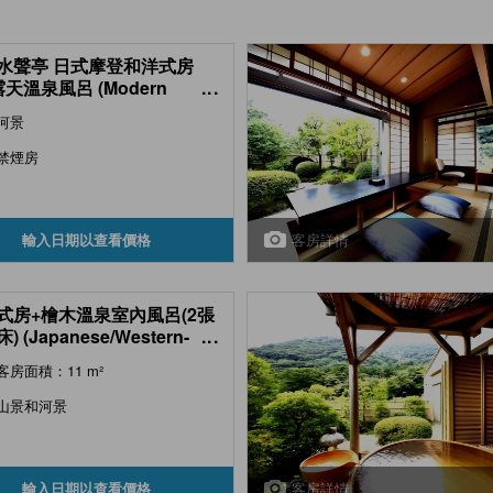
水聲亭 日式摩登和洋式房
天溫泉風呂 (Modern
...
nese/Western-style Room
河景
 Semi Open-air Hot Spring
 (Seseragitei Type) )
禁煙房
客房詳情
輸入日期以查看價格
式房+檜木溫泉室內風呂(2張
) (Japanese/Western-
...
e Room with Indoor Hot
客房面積：11 m²
ng Cypress Bath (2
nese Beds, Sukumotei
山景和河景
))
客房詳情
輸入日期以查看價格