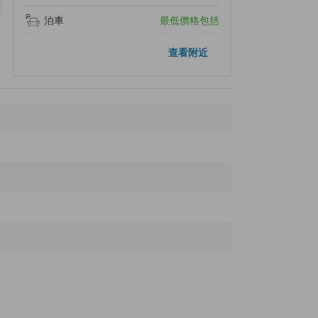
泊車
最低價格包括
人氣景點
查看附近
雕刻之森美術館
4.0公里
箱根強羅公園
4.7公里
箱根神社
6.0公里
大涌谷
6.4公里
箱根纜車
6.5公里
附近景點
Tenzan Onsen
120 米
玉垂瀑布/飛煙瀑布
860 米
Deyama
860 米
玉簾神社
870 米
Tenseien
940 米