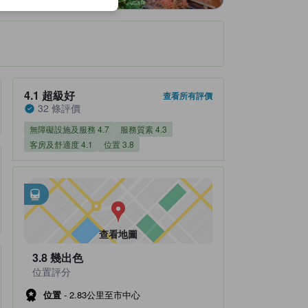
住宿評分4.1/5 超級好 32 條評價
4.1
超級好
查看所有評價
32 條評價
無障礙設施及服務 4.7
服務質素 4.3
客房及舒適度 4.1
位置 3.8
最鄰近交通
tooltip
•
約0.86公里可至Deyama
•
約1.26公里可至箱根登山鐵道 塔之澤站
查看地圖
3.8
幾出色
位置評分
位置
-
2.83公里至市中心