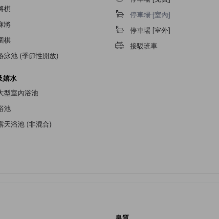
將棋
停車場 [室內]不適用
停車場 [室內]
麻將
停車場 [室外]
圍棋
接駁班車
游泳池 (季節性開放)
及嬉水
大型室內浴池
浴池
露天浴池 (非混合)
泉質