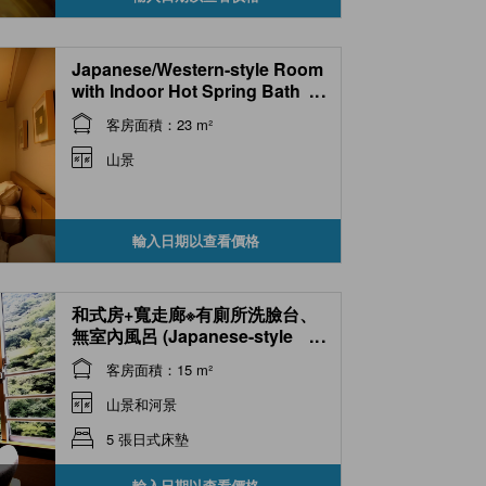
Japanese/Western-style Room
with Indoor Hot Spring Bath
...
(Twin Beds)
客房面積：23 m²
山景
輸入日期以查看價格
和式房+寬走廊※有廁所洗臉台、
無室內風呂 (Japanese-style
...
Room with Hiroen Space *Has
客房面積：15 m²
toilet, no indoor bath )
山景和河景
5 張日式床墊
輸入日期以查看價格