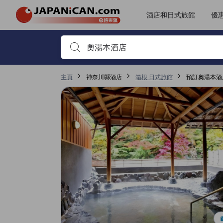
JAPANiCAN所有評價由實際住客提供，客人需預訂住宿並完成入住方
tooltip
更多詳情
無障礙設施及服務評分5分滿分獲4.7分，於箱根屬高評分
服務質素評分5分滿分獲4.3分，於箱根屬高評分
客房及舒適度評分5分滿分獲4.1分，於箱根屬高評分
位置評分5分滿分獲3.8分，於箱根屬高評分
酒店和日式旅館
優
首先輸入住宿名稱或關鍵字搜尋，並使用箭頭鍵或 Tab鍵
主頁
神奈川縣酒店
箱根 日式旅館
預訂奧湯本酒