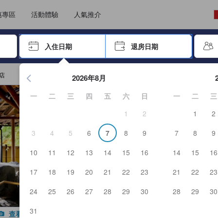
能填寫評價。這可確保資訊可靠真實，讓客人預訂更精明。
選擇語言
選擇貨幣
惠專區
活動體驗
人氣推介
尋找，再按Enter鍵選擇
入住日期
退房日期
按Enter鍵開始瀏覽日期選擇器，並使用方向鍵瀏覽入住和退房
店
2026年8月
一
二
三
四
五
六
日
一
二
三
1
2
1
2
3
4
5
6
7
8
9
7
8
9
10
11
12
13
14
15
16
14
15
16
17
18
19
20
21
22
23
21
22
23
24
25
26
27
28
29
30
28
29
30
31
查看全部照片