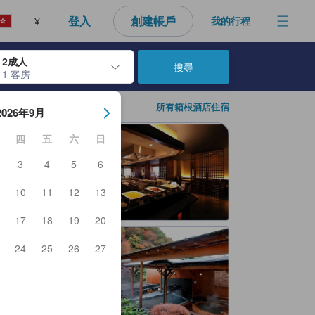
登入
創建帳戶
我的行程
¥
2成人
搜尋
1 客房
日期。使用Enter鍵選擇日期後，入住日期將會選取。請重覆相同步驟以
所有箱根酒店住宿
2026年9月
四
五
六
日
3
4
5
6
10
11
12
13
17
18
19
20
24
25
26
27