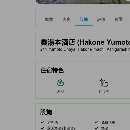
概覽
客房
設施
評價
位置
金星評級由夥伴網站提供，反映住客對舒適度及設施
tooltip
奧湯本酒店 (Hakone Yumoto
211 Yumoto Chaya, Hakone-machi, Ashigaras
住宿特色
浴池
乒乓球
設施
游泳池
免費泊車
露天浴池 (非混合)
浴池