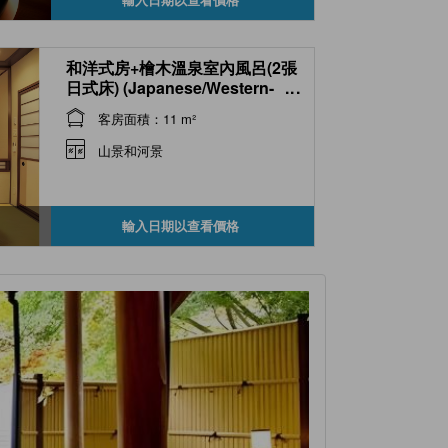
和洋式房+檜木溫泉室內風呂(2張
日式床) (Japanese/Western-
...
style Room with Indoor Hot
客房面積：11 m²
Spring Cypress Bath (2
Japanese Beds, Sukumotei
山景和河景
Type))
輸入日期以查看價格