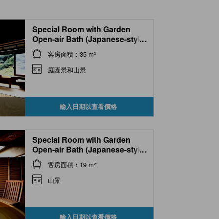
Special Room with Garden
Open-air Bath (Japanese-style
...
Room, Tsubaki-no-Ma Type)
客房面積：35 m²
庭園景和山景
輸入日期以查看價格
Special Room with Garden
Open-air Bath (Japanese-style
...
Room + Twin Room, Mizuki-
客房面積：19 m²
no-Ma Type)
山景
輸入日期以查看價格