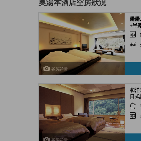
奧湯本酒店
空房狀況
潺潺
+半露
Japa
with
Bath
客房詳情
和洋
日式床
styl
Spri
Japa
Type
客房詳情