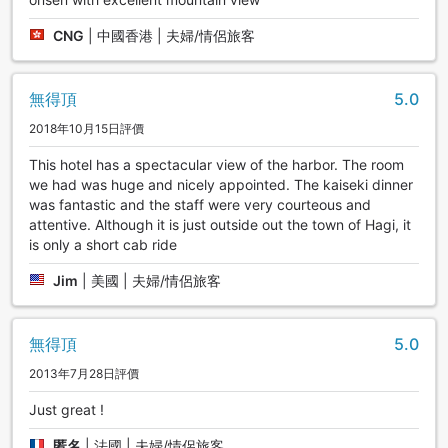
CNG
|
中國香港 | 夫婦/情侶旅客
無得頂
5.0
2018年10月15日評價
This hotel has a spectacular view of the harbor. The room
we had was huge and nicely appointed. The kaiseki dinner
was fantastic and the staff were very courteous and
attentive. Although it is just outside out the town of Hagi, it
is only a short cab ride
Jim
|
美國 | 夫婦/情侶旅客
無得頂
5.0
2013年7月28日評價
Just great !
匿名
|
法國 | 夫婦/情侶旅客