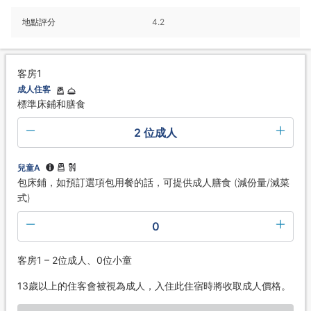
地點評分
4.2
客房1
成人住客
標準床鋪和膳食
2 位成人
兒童A
包床鋪，如預訂選項包用餐的話，可提供成人膳食 (減份量/減菜
式)
0
客房1 – 2位成人、0位小童
13歲以上的住客會被視為成人，入住此住宿時將收取成人價格。