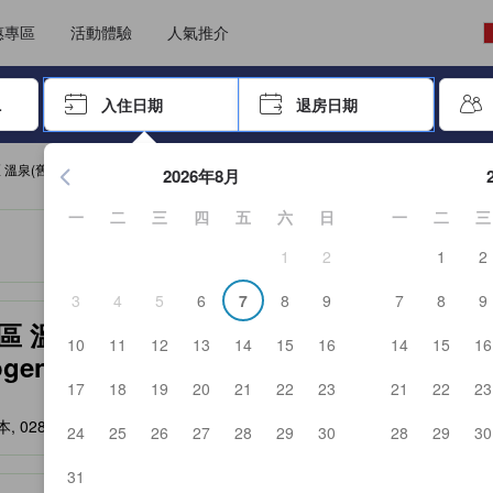
選擇語言
選擇貨幣
惠專區
活動體驗
人氣推介
尋找，再按Enter鍵選擇
入住日期
退房日期
按Enter鍵開始瀏覽日期選擇器，並使用方向鍵瀏覽入住和退房
 溫泉(舊：安比高原溫泉酒店)
2026年8月
一
二
三
四
五
六
日
一
二
三
1
2
1
2
3
4
5
6
7
8
9
7
8
9
服務等的預期。
 溫泉(舊：安比高原溫泉酒店) (ANA
10
11
12
13
14
15
16
14
15
16
ogen Onsen (Formerly: Appi Kogen
17
18
19
20
21
22
23
21
22
23
本, 028-7306
- 查看地圖
24
25
26
27
28
29
30
28
29
30
31