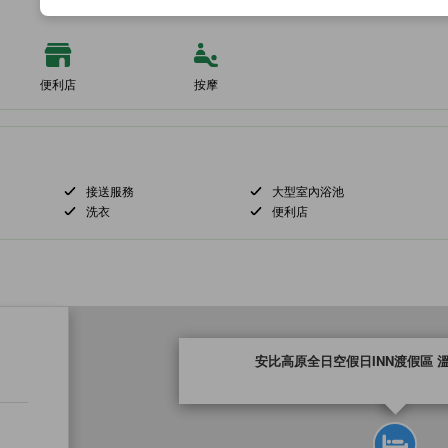
便利店
按摩
接送服務
大型室內浴池
洗衣
便利店
tooltip
安比高原全日空假日INN渡假區 
金星評級由夥伴網站提供，反映住客對舒適