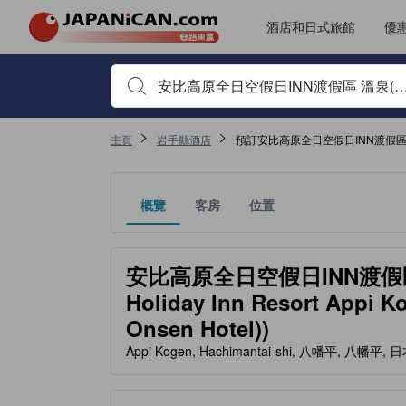
酒店和日式旅館
優
首先輸入住宿名稱或關鍵字搜尋，並使用箭頭鍵或 Tab鍵
主頁
岩手縣酒店
預訂安比高原全日空假日INN渡假區
概覽
客房
位置
金星評級由夥伴網站提供，反映住客對舒適度及設施
tooltip
安比高原全日空假日INN渡假區
Holiday Inn Resort Appi K
Onsen Hotel))
Appi Kogen, Hachimantai-shi, 八幡平, 八幡平, 日