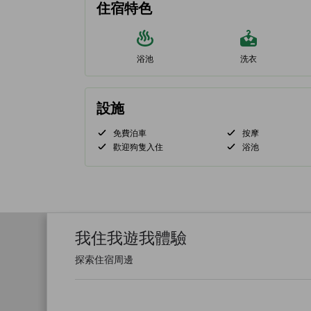
住宿特色
浴池
洗衣
設施
免費泊車
按摩
歡迎狗隻入住
浴池
我住我遊我體驗
探索住宿周邊