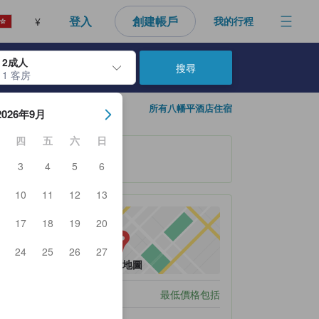
登入
創建帳戶
我的行程
¥
2成人
搜尋
1 客房
日期。使用Enter鍵選擇日期後，入住日期將會選取。請重覆相同步驟以
所有八幡平酒店住宿
2026年9月
四
五
六
日
3
4
5
6
10
11
12
13
17
18
19
20
24
25
26
27
查看地圖
泊車
最低價格包括