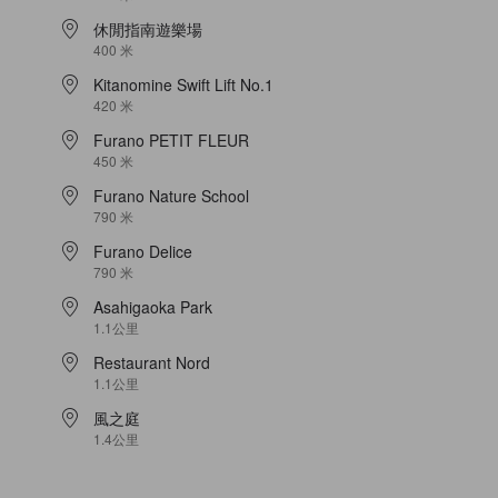
休閒指南遊樂場
400 米
Kitanomine Swift Lift No.1
420 米
Furano PETIT FLEUR
450 米
Furano Nature School
790 米
Furano Delice
790 米
Asahigaoka Park
1.1公里
Restaurant Nord
1.1公里
風之庭
1.4公里
。