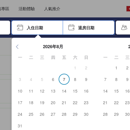
選擇語言
選擇貨幣
惠專區
活動體驗
人氣推介
尋找，再按Enter鍵選擇
入住日期
退房日期
按Enter鍵開始瀏覽日期選擇器，並使用方向鍵瀏覽入住和退房
2026年8月
一
二
三
四
五
六
日
一
二
三
1
2
1
2
3
4
5
6
7
8
9
7
8
9
服務等的預期。
10
11
12
13
14
15
16
14
15
16
17
18
19
20
21
22
23
21
22
23
24
25
26
27
28
29
30
28
29
30
31
日文