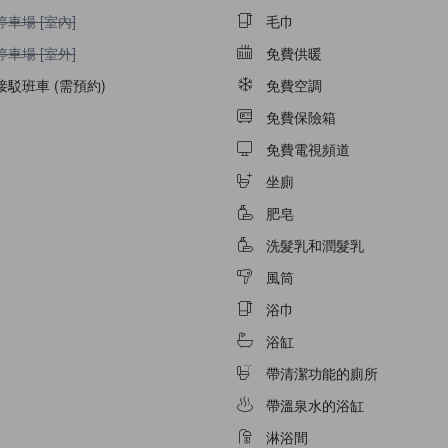
停車場 [室內]不適用
停車場 [室內]
毛巾
停車場 [室外]不適用
停車場 [室外]
免費供暖
接駁班車 (需預約)
免費空調
免費保險箱
免費電視頻道
坐廁
肥皂
洗髮乳和潤髮乳
風筒
浴巾
浴缸
帶清潔功能的廁所
帶溫泉水的浴缸
淋浴間