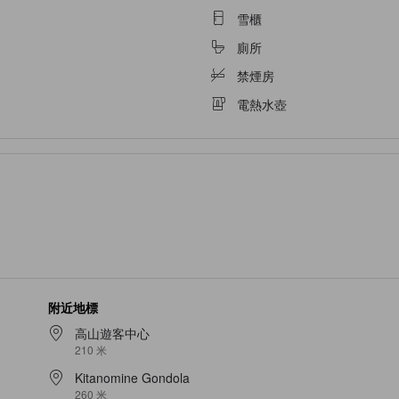
雪櫃
廁所
禁煙房
電熱水壺
附近地標
高山遊客中心
210 米
Kitanomine Gondola
260 米