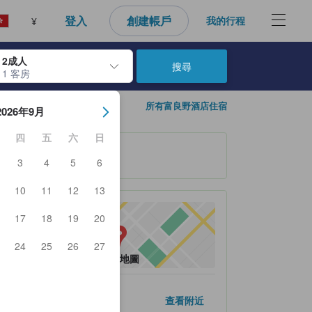
登入
創建帳戶
我的行程
¥
2成人
搜尋
1 客房
日期。使用Enter鍵選擇日期後，入住日期將會選取。請重覆相同步驟以
所有富良野酒店住宿
2026年9月
四
五
六
日
3
4
5
6
10
11
12
13
17
18
19
20
24
25
26
27
查看地圖
人氣景點
查看附近
風之庭
1.4公里