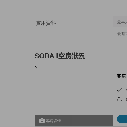
實用資料
最早
最遲
SORA I
空房狀況
0
客房 
客房詳情