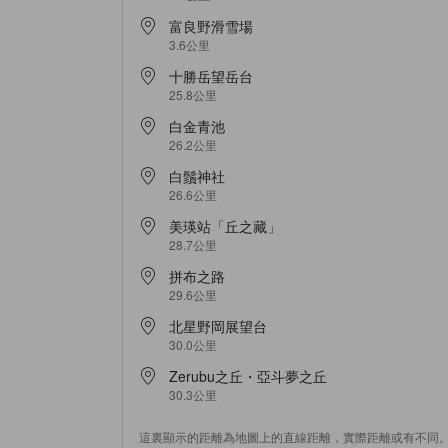
富良野滑雪場
3.6公里
十勝岳望岳台
25.8公里
白金青池
26.2公里
白鬚神社
26.6公里
美瑛站「丘之藏」
28.7公里
拼布之路
29.6公里
北星野岡展望台
30.0公里
Zerubu之丘・亞斗夢之丘
30.3公里
這裏顯示的距離為地圖上的直線距離，實際距離或有不同