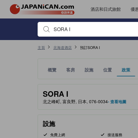
酒店和日式旅館
優
首先輸入住宿名稱或關鍵字搜尋，並使用箭頭鍵或 Tab鍵
主頁
北海道酒店
預訂SORA I
概覽
客房
設施
位置
政策
金星評級由夥伴網站提供，反映住客對舒適度及設施
tooltip
SORA I
北之峰町, 富良野, 日本, 076-0034
- 查看地圖
設施
免費上網
接送服務