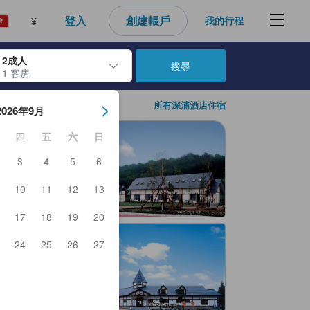
登入
創建帳戶
我的行程
¥
2成人
搜尋
1 客房
日期。使用Enter鍵選擇日期後，入住日期將會選取。請重覆相同步驟以
所有深浦酒店住宿
2026年9月
四
五
六
日
3
4
5
6
10
11
12
13
17
18
19
20
24
25
26
27