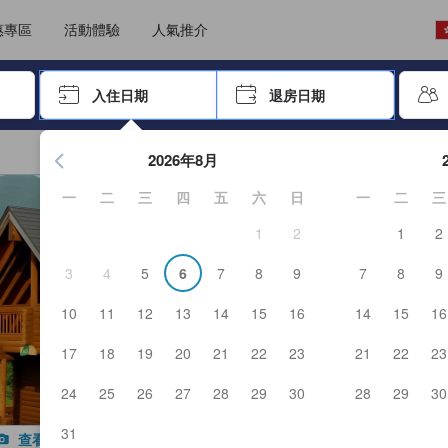
能填寫評價。這可確保資訊可靠真實，讓客人預訂更精明。
選擇語言
選擇貨幣
惠專區
活動體驗
人氣推介
尋找，再按Enter鍵選擇
入住日期
退房日期
按Enter鍵開始瀏覽日期選擇器，並使用方向鍵瀏覽入住和退房
2026年8月
一
二
三
四
五
六
日
一
二
三
1
2
1
2
3
4
5
6
7
8
9
7
8
9
10
11
12
13
14
15
16
14
15
16
17
18
19
20
21
22
23
21
22
23
24
25
26
27
28
29
30
28
29
30
31
查看全部照片