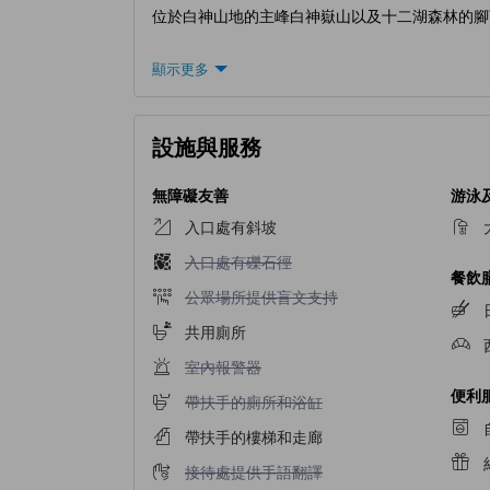
位於白神山地的主峰白神嶽山以及十二湖森林的腳
顯示更多
設施與服務
無障礙友善
游泳
入口處有斜坡
入口處有礫石徑不適用
入口處有礫石徑
餐飲
公眾場所提供盲文支持不適用
公眾場所提供盲文支持
共用廁所
室內報警器不適用
室內報警器
便利
帶扶手的廁所和浴缸不適用
帶扶手的廁所和浴缸
帶扶手的樓梯和走廊
接待處提供手語翻譯不適用
接待處提供手語翻譯