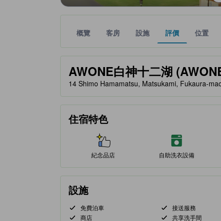
概覽
客房
設施
評價
位置
金星評級由夥伴網站提供，反映住客對舒適度及設施
tooltip
AWONE白神十二湖 (AWONE S
14 Shimo Hamamatsu, Matsukami, Fukaura-mac
住宿特色
紀念品店
自助洗衣設備
設施
免費泊車
接送服務
商店
共享洗手間