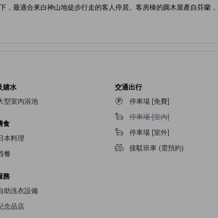
下，最適合來白神山地徒步行走的客人停居。客房棟的圓木屋產自芬蘭，
及嬉水
交通出行
大型室內浴池
停車場 [免費]
停車場 [室內]不適用
停車場 [室內]
膳食
停車場 [室外]
日本料理
接駁班車 (需預約)
西餐
服務
自助洗衣設備
紀念品店