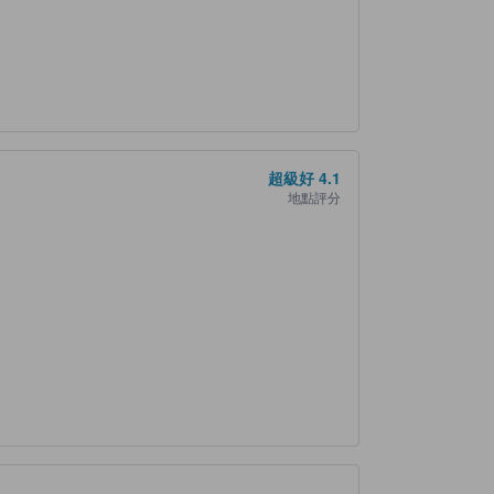
超級好
4.1
地點評分