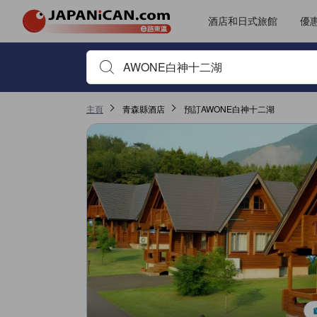
JAPANiCAN所有評價由實際住客提供，客人需預訂住宿並完成入住方
tooltip
更多詳情
無障礙設施及服務評分5分滿分獲4.4分，於深浦屬高評分
客房及舒適度評分5分滿分獲4.3分，於深浦屬高評分
位置評分5分滿分獲4.1分，於深浦屬高評分
服務質素評分5分滿分獲4分，於深浦屬高評分
酒店和日式旅館
優
首先輸入住宿名稱或關鍵字搜尋，並使用箭頭鍵或 Tab鍵
主頁
青森縣酒店
預訂AWONE白神十二湖